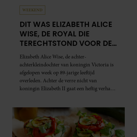
WEEKEND
DIT WAS ELIZABETH ALICE
WISE, DE ROYAL DIE
TERECHTSTOND VOOR DE
DOOD VAN HAAR BABY
Elizabeth Alice Wise, de achter-
achterkleindochter van koningin Victoria is
afgelopen week op 89-jarige leeftijd
overleden. Achter de verre nicht van
koningin Elizabeth II gaat een heftig verhaal
schuil. Zo zag haar leven eruit.