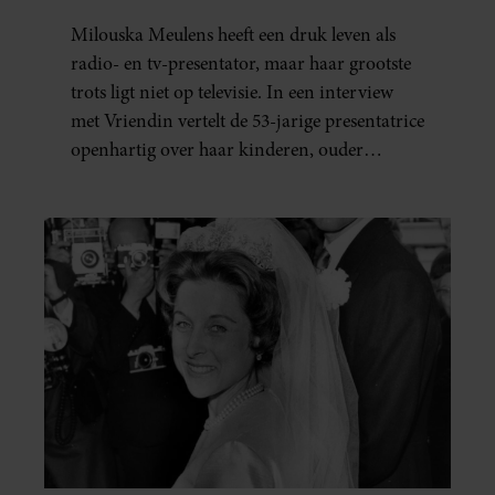
Milouska Meulens heeft een druk leven als
radio- en tv-presentator, maar haar grootste
trots ligt niet op televisie. In een interview
met Vriendin vertelt de 53-jarige presentatrice
openhartig over haar kinderen, ouder
worden en haar nieuwe kinderboek Chill.
Ook blikt ze terug op haar jeugd en deelt ze
welke levenslessen haar vandaag de dag het
meest bezighouden.