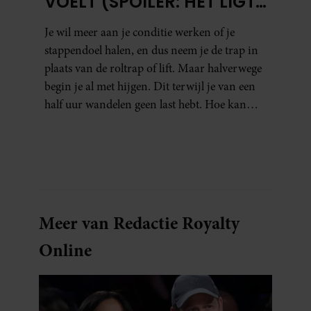
VOELT (SPOILER: HET LIGT
NIET AAN JE CONDITIE)
Je wil meer aan je conditie werken of je
stappendoel halen, en dus neem je de trap in
plaats van de roltrap of lift. Maar halverwege
begin je al met hijgen. Dit terwijl je van een
half uur wandelen geen last hebt. Hoe kan
dat?
Meer van Redactie Royalty
Online