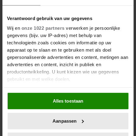
Verantwoord gebruik van uw gegevens
Wij en
onze 1022 partners
verwerken je persoonlijke
gegevens (bijv. uw IP-adres) met behulp van
technologieën zoals cookies om informatie op uw
apparaat op te slaan en te gebruiken met als doel
gepersonaliseerde advertenties en content, metingen aan
advertenties en content, inzicht in publiek en
productontwikkeling. U kunt kiezen wie uw gegevens
gebruikt en met welke doelen.
Als u het toestaat, willen we ook graag:
Alles toestaan
Informatie verzamelen over uw geografische
locatie, die tot een paar meter nauwkeurig kan zijn
Uw apparaat identificeren door het actief te
Aanpassen
scannen op specifieke eigenschappen (fingerprinting)
Lees meer over hoe uw persoonlijke gegevens worden