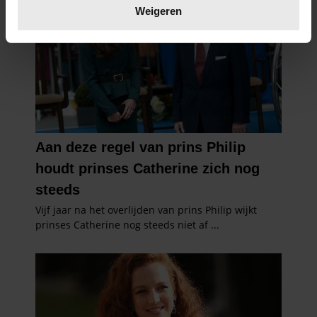
verwerkt en stel uw voorkeuren in het
detailgedeelte
in.
Weigeren
U kunt uw toestemming op elk moment wijzigen of
intrekken in de Cookieverklaring.
We gebruiken cookies om content en advertenties te
personaliseren, om functies voor social media te bieden
en om ons websiteverkeer te analyseren. Ook delen we
informatie over uw gebruik van onze site met onze
partners voor social media, adverteren en analyse. Deze
partners kunnen deze gegevens combineren met andere
informatie die u aan ze heeft verstrekt of die ze hebben
verzameld op basis van uw gebruik van hun services. U
gaat akkoord met onze cookies als u onze website blijft
gebruiken.