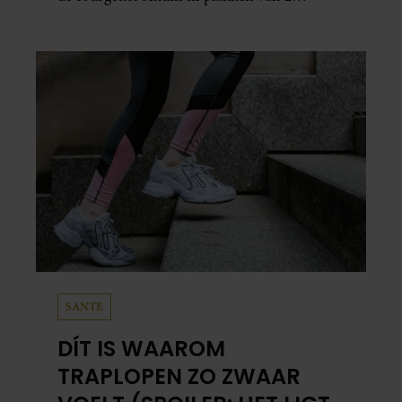
centimeter dik. Halveer de tomaatjes. Pel en
hak de knoflook. 2. Verhit een scheut olie
in…
SANTE
DÍT IS WAAROM
TRAPLOPEN ZO ZWAAR