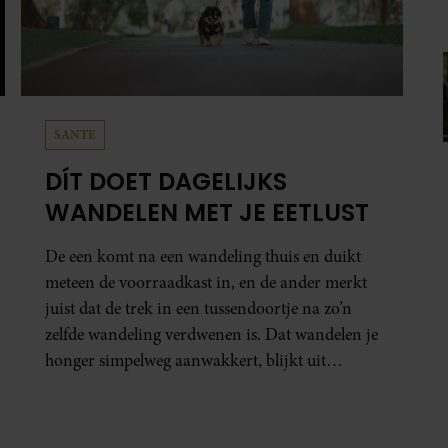
SANTE
DÍT DOET DAGELIJKS
WANDELEN MET JE EETLUST
De een komt na een wandeling thuis en duikt
meteen de voorraadkast in, en de ander merkt
juist dat de trek in een tussendoortje na zo’n
zelfde wandeling verdwenen is. Dat wandelen je
honger simpelweg aanwakkert, blijkt uit
onderzoek een stuk te kort door de bocht. Er
gebeurt iets veel interessanters.