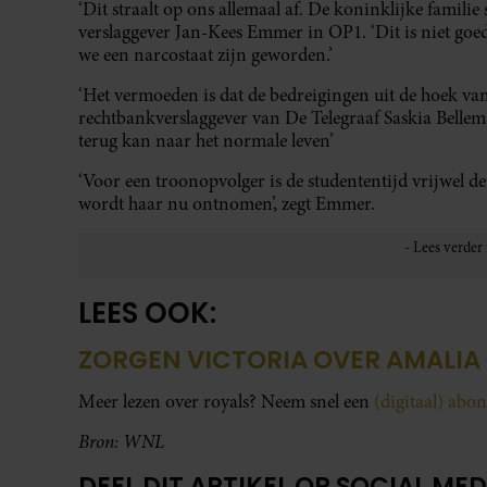
‘Dit straalt op ons allemaal af. De koninklijke famili
verslaggever Jan-Kees Emmer in OP1. ‘Dit is niet goed
we een narcostaat zijn geworden.’
‘Het vermoeden is dat de bedreigingen uit de hoek va
rechtbankverslaggever van De Telegraaf Saskia Bellem
terug kan naar het normale leven’
‘Voor een troonopvolger is de studententijd vrijwel d
wordt haar nu ontnomen’, zegt Emmer.
LEES OOK:
ZORGEN VICTORIA OVER AMALIA
Meer lezen over royals? Neem snel een
(digitaal) ab
Bron: WNL
DEEL DIT ARTIKEL OP SOCIAL MED