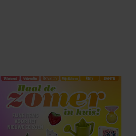
HET LAATSTE
SHOWBIZZ NIEUWS IN
UW INBOX?
Met de Showbuzz-nieuwsbrief krijgt u twee keer per
week alle buzz over de showbizz en de royals in uw