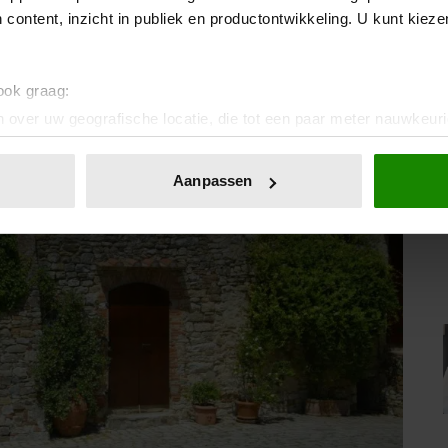
 content, inzicht in publiek en productontwikkeling. U kunt kiez
 ook graag:
 over uw geografische locatie, die tot een paar meter nauwkeuri
eren door het actief te scannen op specifieke eigenschappen (fing
onlijke gegevens worden verwerkt en stel uw voorkeuren in he
Aanpassen
jzigen of intrekken in de Cookieverklaring.
ent en advertenties te personaliseren, om functies voor social
. Ook delen we informatie over uw gebruik van onze site met on
e. Deze partners kunnen deze gegevens combineren met andere i
erzameld op basis van uw gebruik van hun services. U gaat akk