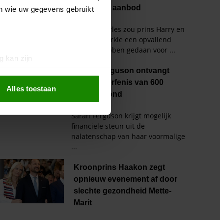
en wie uw gegevens gebruikt
g kan zijn
erprinting)
t
detailgedeelte
in. U kunt uw
Alles toestaan
 media te bieden en om ons
ze partners voor social
nformatie die u aan ze heeft
oord met onze cookies als u