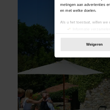
metingen aan advertenties en
en met welke doelen.
Als u het toestaat, willen we
Informatie verzamelen
Uw apparaat identific
Lees meer over hoe uw perso
Weigeren
toestemming op elk moment wi
We gebruiken cookies om cont
websiteverkeer te analyseren
media, adverteren en analys
verstrekt of die ze hebben v
onze website blijft gebruiken.