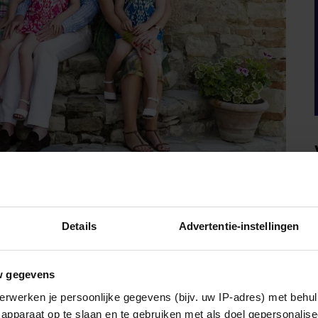
 DE TOSCAANSE VILLA
Details
Advertentie-instellingen
rinneringen heeft aan de vakanties in Italië. Ze komt al
 zijn olijfbomen en wijngaard. Ook Willem-Alexander is
 deze idyllische plek zien, snappen we wel waarom.
w gegevens
erwerken je persoonlijke gegevens (bijv. uw IP-adres) met behul
apparaat op te slaan en te gebruiken met als doel gepersonalise