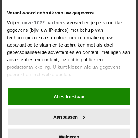
Verantwoord gebruik van uw gegevens
Wij en
onze 1022 partners
verwerken je persoonlijke
gegevens (bijv. uw IP-adres) met behulp van
technologieën zoals cookies om informatie op uw
2 juli 2026
apparaat op te slaan en te gebruiken met als doel
ZIET CHARLES ZIJN JONGSTE
gepersonaliseerde advertenties en content, metingen aan
KLEINKINDEREN OPNIEUW
advertenties en content, inzicht in publiek en
NIET?
productontwikkeling. U kunt kiezen wie uw gegevens
gebruikt en met welke doelen.
Als u het toestaat, willen we ook graag:
Alles toestaan
Informatie verzamelen over uw geografische
locatie, die tot een paar meter nauwkeurig kan zijn
Uw apparaat identificeren door het actief te
Aanpassen
scannen op specifieke eigenschappen (fingerprinting)
Lees meer over hoe uw persoonlijke gegevens worden
verwerkt en stel uw voorkeuren in het
detailgedeelte
in.
Weigeren