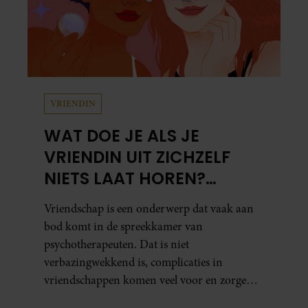
VRIENDIN
WAT DOE JE ALS JE
VRIENDIN UIT ZICHZELF
NIETS LAAT HOREN?
PSYCHOTHERAPEUT
Vriendschap is een onderwerp dat vaak aan
MARTINE GEEFT ADVIES.
bod komt in de spreekkamer van
psychotherapeuten. Dat is niet
verbazingwekkend is, complicaties in
vriendschappen komen veel voor en zorgen
voor veel stress.