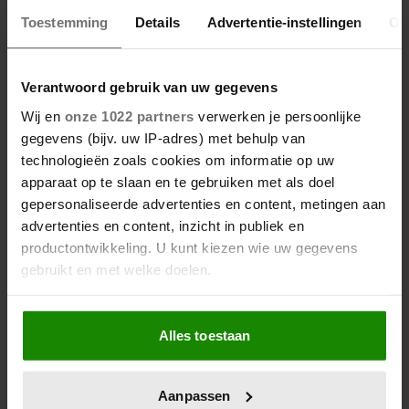
Toestemming
Details
Advertentie-instellingen
Ov
Verantwoord gebruik van uw gegevens
Wij en
onze 1022 partners
verwerken je persoonlijke
gegevens (bijv. uw IP-adres) met behulp van
technologieën zoals cookies om informatie op uw
apparaat op te slaan en te gebruiken met als doel
gepersonaliseerde advertenties en content, metingen aan
advertenties en content, inzicht in publiek en
productontwikkeling. U kunt kiezen wie uw gegevens
gebruikt en met welke doelen.
Als u het toestaat, willen we ook graag:
Alles toestaan
Informatie verzamelen over uw geografische
locatie, die tot een paar meter nauwkeurig kan zijn
Uw apparaat identificeren door het actief te
Aanpassen
scannen op specifieke eigenschappen (fingerprinting)