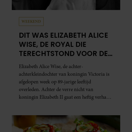
WEEKEND
DIT WAS ELIZABETH ALICE
WISE, DE ROYAL DIE
TERECHTSTOND VOOR DE
DOOD VAN HAAR BABY
Elizabeth Alice Wise, de achter-
achterkleindochter van koningin Victoria is
afgelopen week op 89-jarige leeftijd
overleden. Achter de verre nicht van
koningin Elizabeth II gaat een heftig verhaal
schuil. Zo zag haar leven eruit.