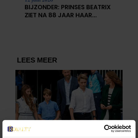
BIJZONDER: PRINSES BEATRIX
ZIET NA 88 JAAR HAAR
VERDWENEN WIEG TERUG