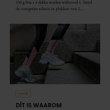
150 g feta • 4 dikke sneden witbrood 1. Snijd
de courgettes schuin in plakken van 2
centimeter dik. Halveer de tomaatjes. Pel en
hak de knoflook. 2. Verhit een scheut olie
in…
SANTE
DÍT IS WAAROM