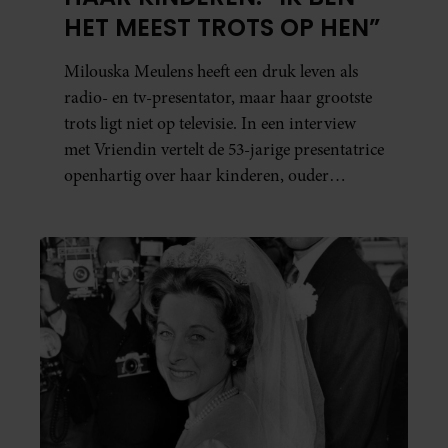
HET MEEST TROTS OP HEN”
Milouska Meulens heeft een druk leven als
radio- en tv-presentator, maar haar grootste
trots ligt niet op televisie. In een interview
met Vriendin vertelt de 53-jarige presentatrice
openhartig over haar kinderen, ouder
worden en haar nieuwe kinderboek Chill.
Ook blikt ze terug op haar jeugd en deelt ze
welke levenslessen haar vandaag de dag het
meest bezighouden.