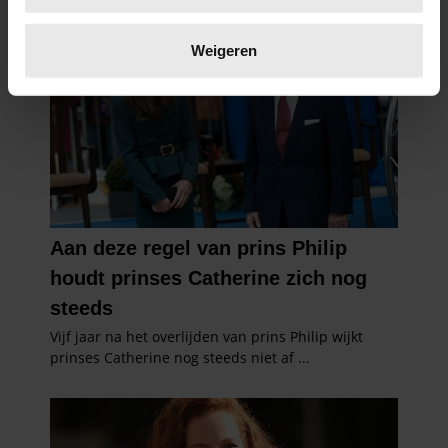
Lees meer over hoe uw persoonlijke gegevens worden
verwerkt en stel uw voorkeuren in het
detailgedeelte
in.
Weigeren
U kunt uw toestemming op elk moment wijzigen of
intrekken in de Cookieverklaring.
We gebruiken cookies om content en advertenties te
personaliseren, om functies voor social media te bieden
en om ons websiteverkeer te analyseren. Ook delen we
informatie over uw gebruik van onze site met onze
partners voor social media, adverteren en analyse. Deze
partners kunnen deze gegevens combineren met andere
informatie die u aan ze heeft verstrekt of die ze hebben
verzameld op basis van uw gebruik van hun services. U
gaat akkoord met onze cookies als u onze website blijft
gebruiken.