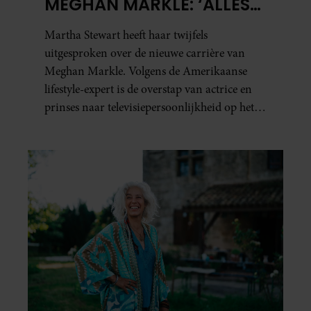
MEGHAN MARKLE: ‘ALLES
DRAAIT OM
Martha Stewart heeft haar twijfels
AUTHENTICITEIT’
uitgesproken over de nieuwe carrière van
Meghan Markle. Volgens de Amerikaanse
lifestyle-expert is de overstap van actrice en
prinses naar televisiepersoonlijkheid op het
gebied van koken en wonen niet erg
vanzelfsprekend.