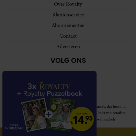
Over Royalty
Klantenservice
Abonnementen
Contact
Adverteren
VOLG ONS
Royalty participeert in diverse affiliate marketing programma’s, dat houdt in
dat Royalty commissies ontvangt voor aankopen middels links van retailers.
Deze website wordt niet gesponsord door de genoemde webwinkels.
© 2026 Royalty Online