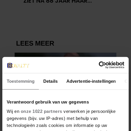
ZIET NA 88 JAAR HAAR
VERDWENEN WIEG TERUG
Toestemming
Details
Advertentie-instellingen
Ov
Verantwoord gebruik van uw gegevens
Wij en
onze 1022 partners
verwerken je persoonlijke
gegevens (bijv. uw IP-adres) met behulp van
technologieën zoals cookies om informatie op uw