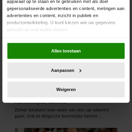
apparaat op te slaan en te gebruiken met als doel
gepersonaliseerde advertenties en content, metingen aan
advertenties en content, inzicht in publiek en
productontwikkeling. U kunt kiezen wie uw gegevens
gebruikt en met welke doelen.
Als u het toestaat, willen we ook graag:
Alles toestaan
Informatie verzamelen over uw geografische
locatie, die tot een paar meter nauwkeurig kan zijn
Uw apparaat identificeren door het actief te
Aanpassen
scannen op specifieke eigenschappen (fingerprinting)
Lees meer over hoe uw persoonlijke gegevens worden
verwerkt en stel uw voorkeuren in het
detailgedeelte
in.
Weigeren
U kunt uw toestemming op elk moment wijzigen of
intrekken in de Cookieverklaring.
We gebruiken cookies om content en advertenties te
personaliseren, om functies voor social media te bieden
en om ons websiteverkeer te analyseren. Ook delen we