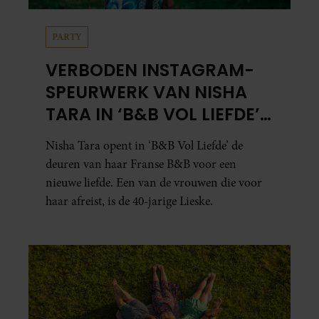
PARTY
VERBODEN INSTAGRAM-
SPEURWERK VAN NISHA
TARA IN ‘B&B VOL LIEFDE’
ZORGT VOOR VRAGEN
Nisha Tara opent in ‘B&B Vol Liefde’ de
deuren van haar Franse B&B voor een
nieuwe liefde. Een van de vrouwen die voor
haar afreist, is de 40-jarige Lieske.