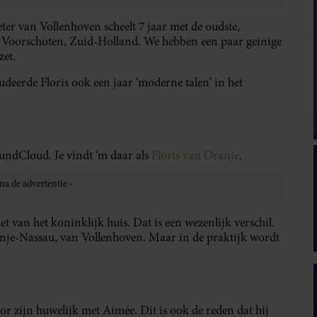
ter van Vollenhoven scheelt 7 jaar met de oudste,
 Voorschoten, Zuid-Holland. We hebben een paar geinige
zet.
tudeerde Floris ook een jaar ‘moderne talen’ in het
oundCloud. Je vindt ‘m daar als
Floris van Oranje
.
et van het koninklijk huis. Dat is een wezenlijk verschil.
ranje-Nassau, van Vollenhoven. Maar in de praktijk wordt
r zijn huwelijk met Aimée. Dit is ook de reden dat hij