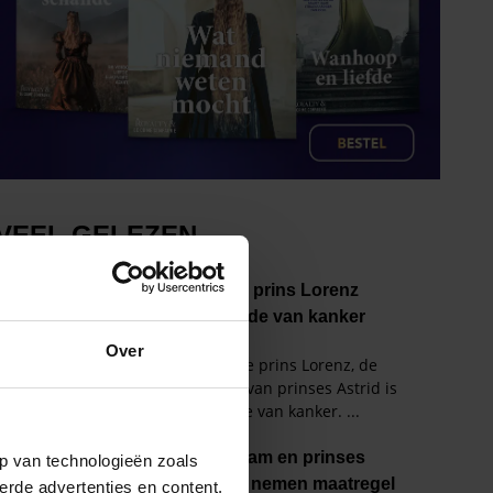
Over
p van technologieën zoals
erde advertenties en content,