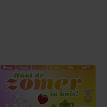
HET LAATSTE
SHOWBIZZ NIEUWS IN
UW INBOX?
Met de Showbuzz-nieuwsbrief krijgt u twee keer per