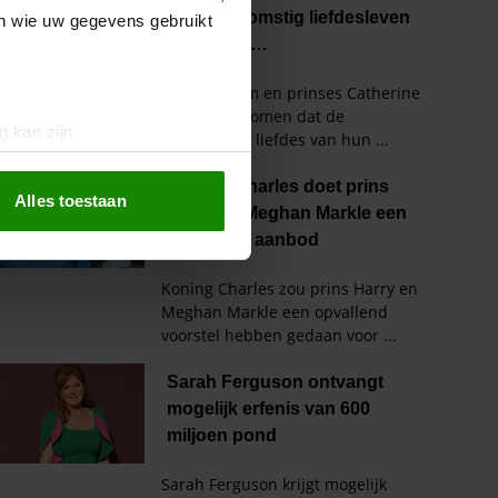
en wie uw gegevens gebruikt
g kan zijn
erprinting)
t
detailgedeelte
in. U kunt uw
Alles toestaan
 media te bieden en om ons
ze partners voor social
nformatie die u aan ze heeft
oord met onze cookies als u