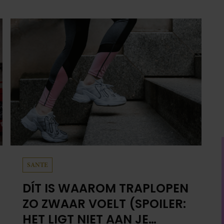
HET LIGT NIET AAN JE
CONDITIE)
Je wil meer aan je conditie werken of je
stappendoel halen, en dus neem je de trap in
plaats van de roltrap of lift. Maar halverwege
begin je al met hijgen. Dit terwijl je van een
half uur wandelen geen last hebt. Hoe kan dat?
IJN JONGSTE KLEINKINDEREN OPNIEUW