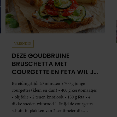
schuin in plakken van 2 centimeter dik.
Halveer de tomaatjes. Pel en hak de knoflook. 2.
Verhit een scheut olie in…
SANTE
DÍT IS WAAROM TRAPLOPEN
ZO ZWAAR VOELT (SPOILER: