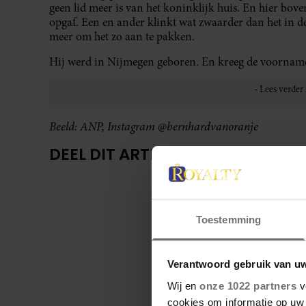
geen lid meer is van het koninklijk huis. En hier bov
opgaf. Een en ander klinkt wat zwaarder dan het in de
meer om het zo aan te pakken.
Hij werd in Nijmegen geboren. En kreeg de voorname
Beeld: ANP, Instagram @bernhardvanoranje
DEEL DIT ARTIKEL OP SOCIAL MED
UIT ANDERE MEDIA
Toestemming
Verantwoord gebruik van u
Wij en
onze 1022 partners
v
cookies om informatie op uw 