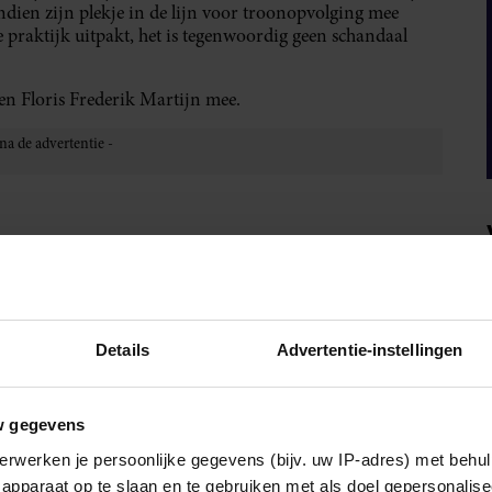
endien zijn plekje in de lijn voor troonopvolging mee
 praktijk uitpakt, het is tegenwoordig geen schandaal
n Floris Frederik Martijn mee.
IA!
Details
Advertentie-instellingen
w gegevens
erwerken je persoonlijke gegevens (bijv. uw IP-adres) met behul
apparaat op te slaan en te gebruiken met als doel gepersonalise