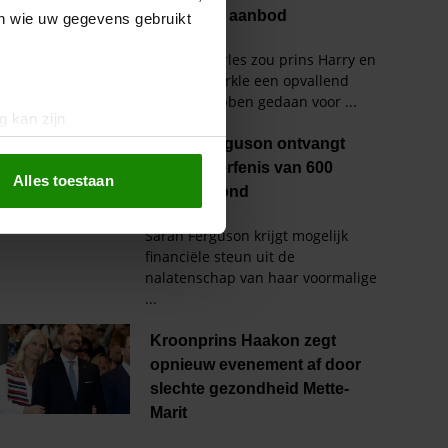
en wie uw gegevens gebruikt
g kan zijn
erprinting)
t
detailgedeelte
in. U kunt uw
Alles toestaan
 media te bieden en om ons
ze partners voor social
nformatie die u aan ze heeft
oord met onze cookies als u