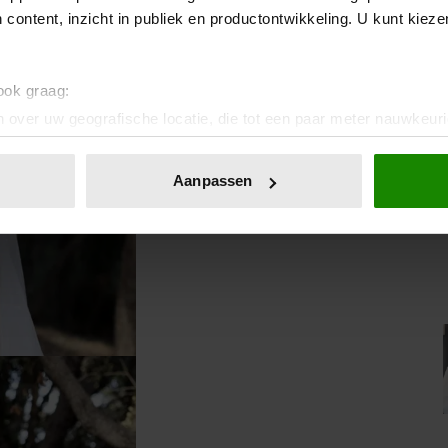
 content, inzicht in publiek en productontwikkeling. U kunt kiez
 ook graag:
 over uw geografische locatie, die tot een paar meter nauwkeuri
eren door het actief te scannen op specifieke eigenschappen (fing
onlijke gegevens worden verwerkt en stel uw voorkeuren in he
Aanpassen
jzigen of intrekken in de Cookieverklaring.
ent en advertenties te personaliseren, om functies voor social
. Ook delen we informatie over uw gebruik van onze site met on
e. Deze partners kunnen deze gegevens combineren met andere i
erzameld op basis van uw gebruik van hun services. U gaat akk