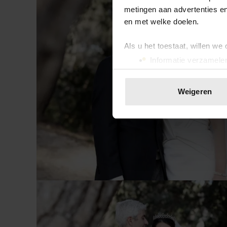
metingen aan advertenties en
en met welke doelen.
Als u het toestaat, willen we
Informatie verzamelen
Uw apparaat identific
Lees meer over hoe uw perso
Weigeren
toestemming op elk moment wi
We gebruiken cookies om cont
websiteverkeer te analyseren
media, adverteren en analys
verstrekt of die ze hebben v
onze website blijft gebruiken.