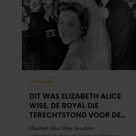
WEEKEND
DIT WAS ELIZABETH ALICE
WISE, DE ROYAL DIE
TERECHTSTOND VOOR DE
DOOD VAN HAAR BABY
Elizabeth Alice Wise, de achter-