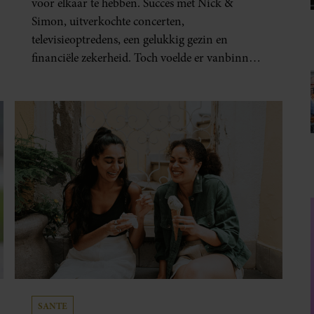
voor elkaar te hebben. Succes met Nick &
Simon, uitverkochte concerten,
televisieoptredens, een gelukkig gezin en
financiële zekerheid. Toch voelde er vanbinnen
al jaren iets niet goed. In een openhartig
interview met ‘MAX Magazine’ vertelt de
zanger dat hij lange tijd vooral overleefde en
steeds verder van zijn gevoel verwijderd raakte.
SANTE