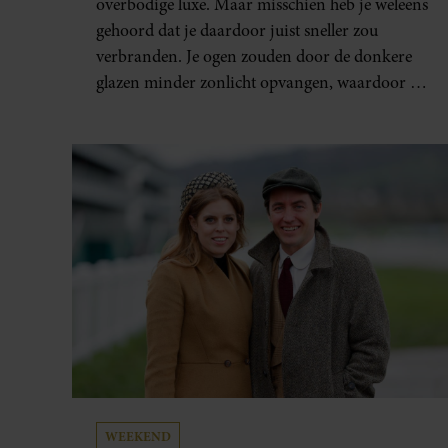
overbodige luxe. Maar misschien heb je weleens
gehoord dat je daardoor juist sneller zou
verbranden. Je ogen zouden door de donkere
glazen minder zonlicht opvangen, waardoor je
lichaam anders reageert op de zon. Klinkt
ergens logisch, maar klopt het ook echt? Wij
zoeken uit hoe het zit.
WEEKEND