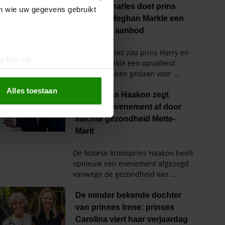
en wie uw gegevens gebruikt
g kan zijn
erprinting)
t
detailgedeelte
in. U kunt uw
Alles toestaan
 media te bieden en om ons
ze partners voor social
nformatie die u aan ze heeft
oord met onze cookies als u