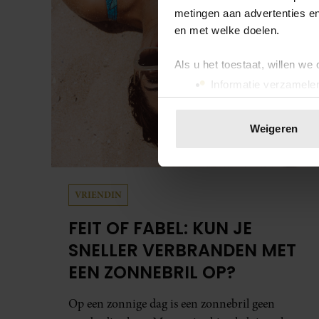
metingen aan advertenties en
en met welke doelen.
Als u het toestaat, willen we
Informatie verzamelen
Uw apparaat identific
Lees meer over hoe uw perso
Weigeren
toestemming op elk moment wi
We gebruiken cookies om cont
websiteverkeer te analyseren
VRIENDIN
media, adverteren en analys
FEIT OF FABEL: KUN JE
verstrekt of die ze hebben v
onze website blijft gebruiken.
SNELLER VERBRANDEN MET
EEN ZONNEBRIL OP?
Op een zonnige dag is een zonnebril geen