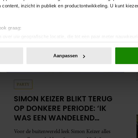
 content, inzicht in publiek en productontwikkeling. U kunt kiez
 ook graag:
 over uw geografische locatie, die tot een paar meter nauwkeuri
eren door het actief te scannen op specifieke eigenschappen (fing
onlijke gegevens worden verwerkt en stel uw voorkeuren in he
Aanpassen
jzigen of intrekken in de Cookieverklaring.
ent en advertenties te personaliseren, om functies voor social
. Ook delen we informatie over uw gebruik van onze site met on
PARTY
e. Deze partners kunnen deze gegevens combineren met andere i
SIMON KEIZER BLIKT TERUG
erzameld op basis van uw gebruik van hun services. U gaat akk
OP DONKERE PERIODE: ‘IK
WAS EEN WANDELEND
HOOFD’
Voor de buitenwereld leek Simon Keizer alles