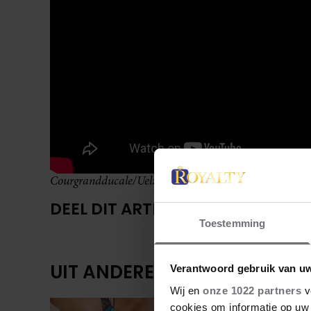
Courgrandducale/Uelzechtkanal
DEEL DIT ARTIKEL OP SOCIAL MED
Toestemming
UIT ANDERE MEDIA
Verantwoord gebruik van u
Wij en
onze 1022 partners
v
cookies om informatie op uw 