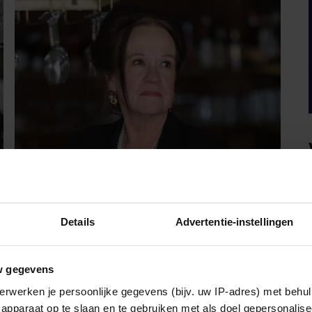
PARTY
Details
Advertentie-instellingen
XANDRA BROOD BLIKT
TERUG OP EERSTE
LIEFDESNEST MET HERMAN
w gegevens
BROOD: “HIER IS LOLA
erwerken je persoonlijke gegevens (bijv. uw IP-adres) met behul
Het is deze zomer precies 25 jaar geleden dat
apparaat op te slaan en te gebruiken met als doel gepersonalise