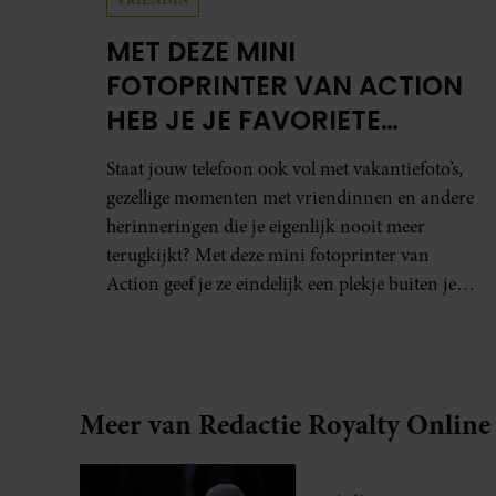
MET DEZE MINI
FOTOPRINTER VAN ACTION
HEB JE JE FAVORIETE
FOTO’S BINNEN ÉÉN MINUUT
Staat jouw telefoon ook vol met vakantiefoto’s,
IN HANDEN
gezellige momenten met vriendinnen en andere
herinneringen die je eigenlijk nooit meer
terugkijkt? Met deze mini fotoprinter van
Action geef je ze eindelijk een plekje buiten je
camerarol. En het leuke: binnen één minuut
heb je jouw foto al in handen.
Meer van Redactie Royalty Online