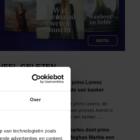
Over
p van technologieën zoals
erde advertenties en content,