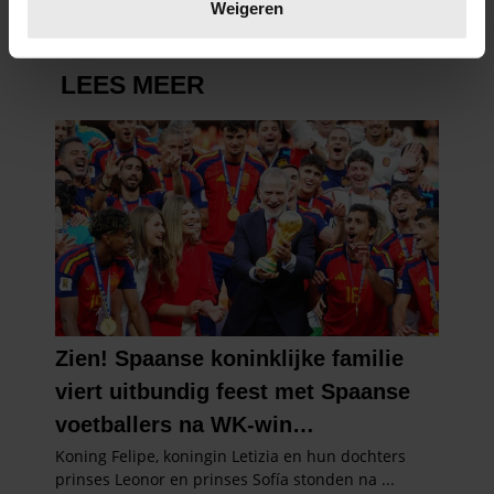
verwerkt en stel uw voorkeuren in het
detailgedeelte
in.
Weigeren
U kunt uw toestemming op elk moment wijzigen of
intrekken in de Cookieverklaring.
We gebruiken cookies om content en advertenties te
personaliseren, om functies voor social media te bieden
en om ons websiteverkeer te analyseren. Ook delen we
informatie over uw gebruik van onze site met onze
partners voor social media, adverteren en analyse. Deze
partners kunnen deze gegevens combineren met andere
informatie die u aan ze heeft verstrekt of die ze hebben
verzameld op basis van uw gebruik van hun services. U
gaat akkoord met onze cookies als u onze website blijft
gebruiken.