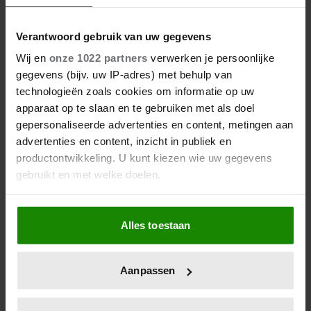
DIT ZIJN DE 4 FAVORIETE
MODEMERKEN VAN PRINSES
Verantwoord gebruik van uw gegevens
CATHERINE
Wij en
onze 1022 partners
verwerken je persoonlijke
gegevens (bijv. uw IP-adres) met behulp van
technologieën zoals cookies om informatie op uw
apparaat op te slaan en te gebruiken met als doel
gepersonaliseerde advertenties en content, metingen aan
advertenties en content, inzicht in publiek en
productontwikkeling. U kunt kiezen wie uw gegevens
gebruikt en met welke doelen.
Als u het toestaat, willen we ook graag:
Alles toestaan
23 april 2026
Informatie verzamelen over uw geografische
KATE EN CAMILLA HEBBEN EEN
locatie, die tot een paar meter nauwkeurig kan zijn
GESPANNEN BAND: DÍT IS DE
Uw apparaat identificeren door het actief te
Aanpassen
scannen op specifieke eigenschappen (fingerprinting)
REDEN
Lees meer over hoe uw persoonlijke gegevens worden