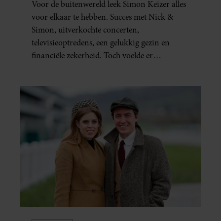
Voor de buitenwereld leek Simon Keizer alles
voor elkaar te hebben. Succes met Nick &
Simon, uitverkochte concerten,
televisieoptredens, een gelukkig gezin en
financiële zekerheid. Toch voelde er
vanbinnen al jaren iets niet goed. In een
openhartig interview met ‘MAX Magazine’
vertelt de zanger dat hij lange tijd vooral
overleefde en steeds verder van zijn gevoel
verwijderd raakte.