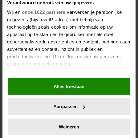
Verantwoord gebruik van uw gegevens
Wij en
onze 1022 partners
verwerken je persoonlijke
gegevens (bijv. uw IP-adres) met behulp van
technologieën zoals cookies om informatie op uw
apparaat op te slaan en te gebruiken met als doel
gepersonaliseerde advertenties en content, metingen aan
advertenties en content, inzicht in publiek en
productontwikkeling. U kunt kiezen wie uw gegevens
gebruikt en met welke doelen.
Als u het toestaat, willen we ook graag:
Alles toestaan
Informatie verzamelen over uw geografische
locatie, die tot een paar meter nauwkeurig kan zijn
Uw apparaat identificeren door het actief te
Aanpassen
scannen op specifieke eigenschappen (fingerprinting)
Lees meer over hoe uw persoonlijke gegevens worden
verwerkt en stel uw voorkeuren in het
detailgedeelte
in.
Weigeren
U kunt uw toestemming op elk moment wijzigen of