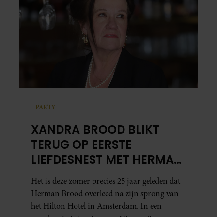
PARTY
XANDRA BROOD BLIKT
TERUG OP EERSTE
LIEFDESNEST MET HERMAN
BROOD: “HIER IS LOLA
Het is deze zomer precies 25 jaar geleden dat
GEBOREN”
Herman Brood overleed na zijn sprong van
het Hilton Hotel in Amsterdam. In een