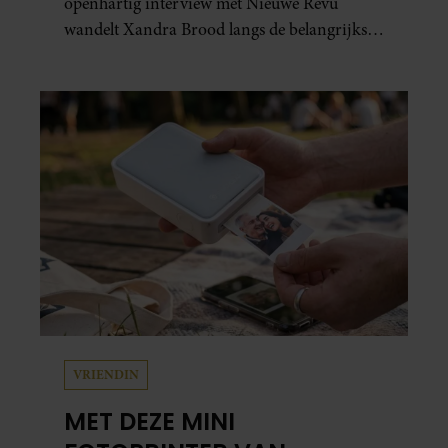
openhartig interview met Nieuwe Revu
wandelt Xandra Brood langs de belangrijkste
plekken uit hun gezamenlijke verleden.
Vooral de woning aan de Lange
Leidsedwarsstraat roept een stortvloed aan
herinneringen op. Daar begon hun leven
samen en werd dochter Lola geboren.
VRIENDIN
MET DEZE MINI