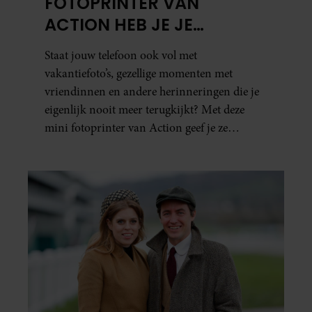
FOTOPRINTER VAN
ACTION HEB JE JE
FAVORIETE FOTO’S BINNEN
Staat jouw telefoon ook vol met
ÉÉN MINUUT IN HANDEN
vakantiefoto’s, gezellige momenten met
vriendinnen en andere herinneringen die je
eigenlijk nooit meer terugkijkt? Met deze
mini fotoprinter van Action geef je ze
eindelijk een plekje buiten je camerarol. En
het leuke: binnen één minuut heb je jouw foto
al in handen.