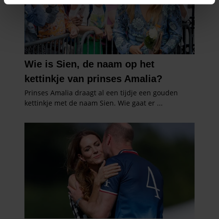
intrekken in de Cookieverklaring.
We gebruiken cookies om content en advertenties te
personaliseren, om functies voor social media te bieden
en om ons websiteverkeer te analyseren. Ook delen we
informatie over uw gebruik van onze site met onze
partners voor social media, adverteren en analyse. Deze
partners kunnen deze gegevens combineren met andere
informatie die u aan ze heeft verstrekt of die ze hebben
verzameld op basis van uw gebruik van hun services. U
gaat akkoord met onze cookies als u onze website blijft
gebruiken.