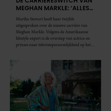
DE CARRIÈRESWITCH VAN
MEGHAN MARKLE: ‘ALLES
DRAAIT OM
Martha Stewart heeft haar twijfels
AUTHENTICITEIT’
uitgesproken over de nieuwe carrière van
Meghan Markle. Volgens de Amerikaanse
lifestyle-expert is de overstap van actrice en
prinses naar televisiepersoonlijkheid op het
gebied van koken en wonen niet erg
vanzelfsprekend.