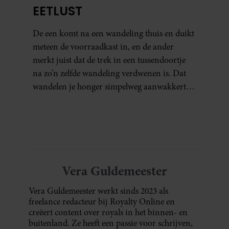
EETLUST
De een komt na een wandeling thuis en duikt
meteen de voorraadkast in, en de ander
merkt juist dat de trek in een tussendoortje
na zo’n zelfde wandeling verdwenen is. Dat
wandelen je honger simpelweg aanwakkert,
blijkt uit onderzoek een stuk te kort door de
bocht. Er gebeurt iets veel interessanters.
Vera Guldemeester
Vera Guldemeester werkt sinds 2023 als
freelance redacteur bij Royalty Online en
creëert content over royals in het binnen- en
buitenland. Ze heeft een passie voor schrijven,