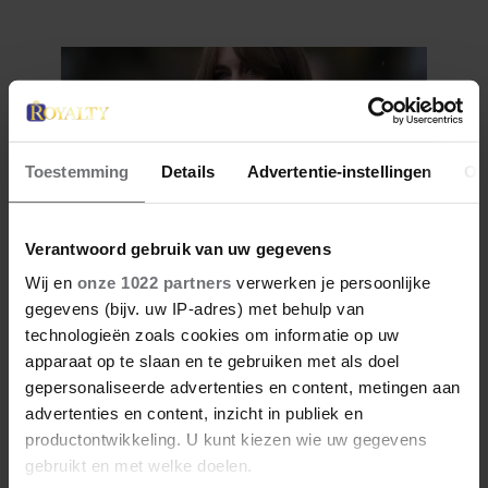
FAMILIE
Toestemming
Details
Advertentie-instellingen
Ov
Verantwoord gebruik van uw gegevens
Wij en
onze 1022 partners
verwerken je persoonlijke
28 april 2026
gegevens (bijv. uw IP-adres) met behulp van
DIT ZIJN DE 4 FAVORIETE
technologieën zoals cookies om informatie op uw
MODEMERKEN VAN PRINSES
apparaat op te slaan en te gebruiken met als doel
CATHERINE
gepersonaliseerde advertenties en content, metingen aan
advertenties en content, inzicht in publiek en
productontwikkeling. U kunt kiezen wie uw gegevens
gebruikt en met welke doelen.