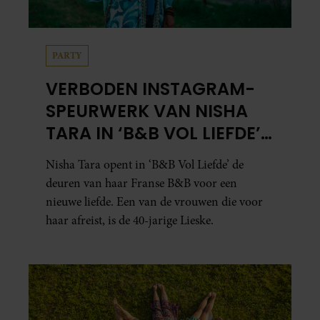
PARTY
VERBODEN INSTAGRAM-
SPEURWERK VAN NISHA
TARA IN ‘B&B VOL LIEFDE’
ZORGT VOOR VRAGEN
Nisha Tara opent in ‘B&B Vol Liefde’ de
deuren van haar Franse B&B voor een
nieuwe liefde. Een van de vrouwen die voor
haar afreist, is de 40-jarige Lieske.