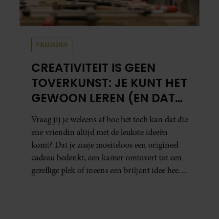
VRIENDIN
CREATIVITEIT IS GEEN
TOVERKUNST: JE KUNT HET
GEWOON LEREN (EN DAT
DOE JE ZO)
Vraag jij je weleens af hoe het toch kan dat die
ene vriendin altijd met de leukste ideeën
komt? Dat je zusje moeiteloos een origineel
cadeau bedenkt, een kamer omtovert tot een
gezellige plek of ineens een briljant idee heeft
voor een feestje? Of dat je buurman van een
oude plantenpot een hippe lamp weet te
maken, terwijl jij om de haverklap naar je