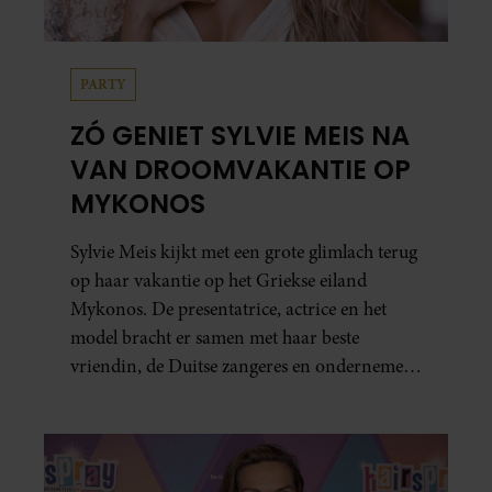
PARTY
ZÓ GENIET SYLVIE MEIS NA
VAN DROOMVAKANTIE OP
MYKONOS
Sylvie Meis kijkt met een grote glimlach terug
op haar vakantie op het Griekse eiland
Mykonos. De presentatrice, actrice en het
model bracht er samen met haar beste
vriendin, de Duitse zangeres en ondernemer
Beate van Baal, een week door. Op sociale
media deelt Sylvie Meis prachtige foto’s van de
zonovergoten bestemming én vertelt ze hoe
bijzonder de reis voor haar is geweest.