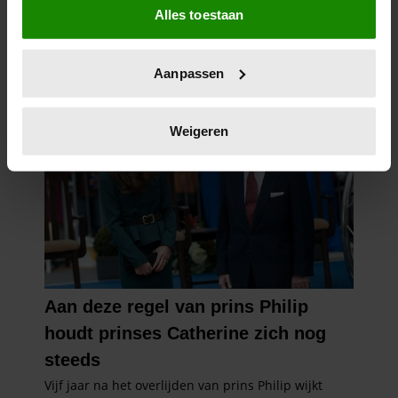
Alles toestaan
Informatie verzamelen over uw geografische
locatie, die tot een paar meter nauwkeurig kan zijn
Uw apparaat identificeren door het actief te
Aanpassen
scannen op specifieke eigenschappen (fingerprinting)
Lees meer over hoe uw persoonlijke gegevens worden
verwerkt en stel uw voorkeuren in het
detailgedeelte
in.
Weigeren
U kunt uw toestemming op elk moment wijzigen of
intrekken in de Cookieverklaring.
We gebruiken cookies om content en advertenties te
personaliseren, om functies voor social media te bieden
en om ons websiteverkeer te analyseren. Ook delen we
informatie over uw gebruik van onze site met onze
partners voor social media, adverteren en analyse. Deze
partners kunnen deze gegevens combineren met andere
informatie die u aan ze heeft verstrekt of die ze hebben
verzameld op basis van uw gebruik van hun services. U
gaat akkoord met onze cookies als u onze website blijft