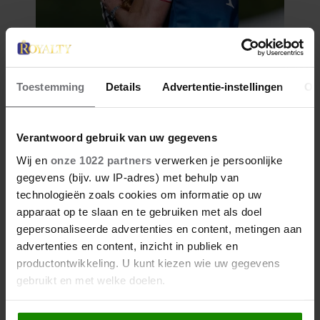
Toestemming
Details
Advertentie-instellingen
Ov
Verantwoord gebruik van uw gegevens
Wij en
onze 1022 partners
verwerken je persoonlijke
gegevens (bijv. uw IP-adres) met behulp van
technologieën zoals cookies om informatie op uw
apparaat op te slaan en te gebruiken met als doel
gepersonaliseerde advertenties en content, metingen aan
advertenties en content, inzicht in publiek en
productontwikkeling. U kunt kiezen wie uw gegevens
gebruikt en met welke doelen.
Als u het toestaat, willen we ook graag: