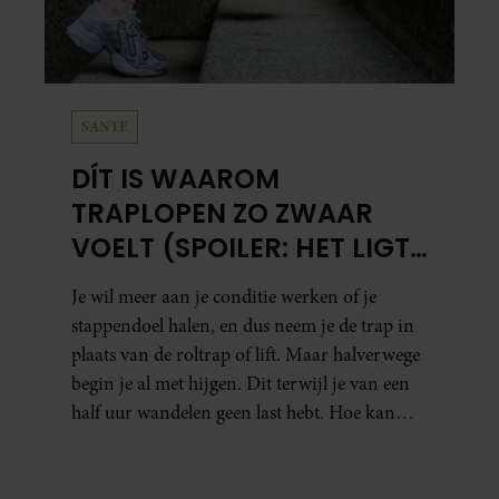
SANTE
DÍT IS WAAROM
TRAPLOPEN ZO ZWAAR
VOELT (SPOILER: HET LIGT
NIET AAN JE CONDITIE)
Je wil meer aan je conditie werken of je
stappendoel halen, en dus neem je de trap in
plaats van de roltrap of lift. Maar halverwege
begin je al met hijgen. Dit terwijl je van een
half uur wandelen geen last hebt. Hoe kan
dat?