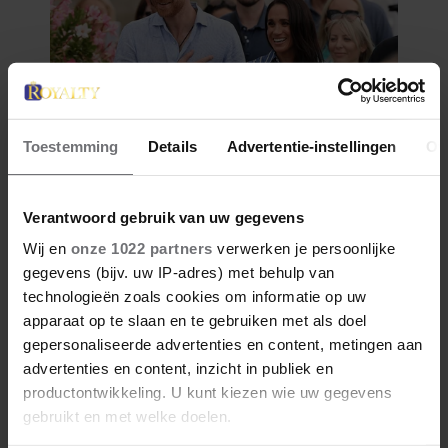
Toestemming
Details
Advertentie-instellingen
Ov
Verantwoord gebruik van uw gegevens
Wij en
onze 1022 partners
verwerken je persoonlijke
gegevens (bijv. uw IP-adres) met behulp van
technologieën zoals cookies om informatie op uw
apparaat op te slaan en te gebruiken met als doel
gepersonaliseerde advertenties en content, metingen aan
advertenties en content, inzicht in publiek en
productontwikkeling. U kunt kiezen wie uw gegevens
gebruikt en met welke doelen.