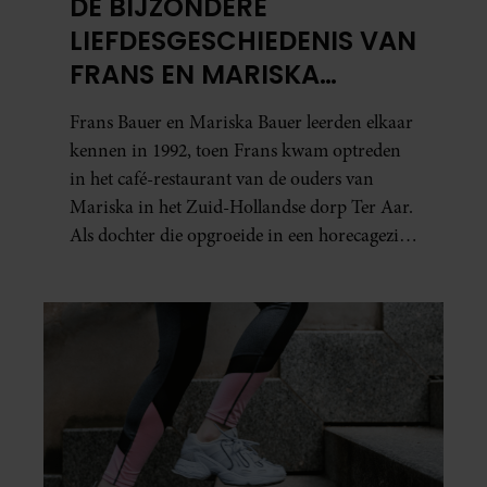
DE BIJZONDERE
LIEFDESGESCHIEDENIS VAN
FRANS EN MARISKA
BAUER: OOK IN BED
Frans Bauer en Mariska Bauer leerden elkaar
ELKAARS EERSTE
kennen in 1992, toen Frans kwam optreden
in het café-restaurant van de ouders van
Mariska in het Zuid-Hollandse dorp Ter Aar.
Als dochter die opgroeide in een horecagezin
hielp Mariska vaak mee in de bediening.