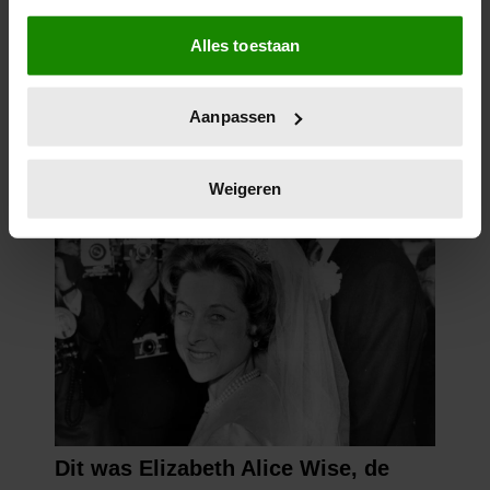
Als u het toestaat, willen we ook graag:
Alles toestaan
Informatie verzamelen over uw geografische
locatie, die tot een paar meter nauwkeurig kan zijn
Uw apparaat identificeren door het actief te
Aanpassen
scannen op specifieke eigenschappen (fingerprinting)
Lees meer over hoe uw persoonlijke gegevens worden
verwerkt en stel uw voorkeuren in het
detailgedeelte
in.
Weigeren
U kunt uw toestemming op elk moment wijzigen of
intrekken in de Cookieverklaring.
We gebruiken cookies om content en advertenties te
personaliseren, om functies voor social media te bieden
en om ons websiteverkeer te analyseren. Ook delen we
informatie over uw gebruik van onze site met onze
partners voor social media, adverteren en analyse. Deze
partners kunnen deze gegevens combineren met andere
informatie die u aan ze heeft verstrekt of die ze hebben
verzameld op basis van uw gebruik van hun services. U