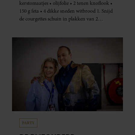
kerstomaatjes • olijfolie • 2 tenen knoflook •
150 g feta • 4 dikke sneden witbrood 1. Snijd
de courgettes schuin in plakken van 2
centimeter dik. Halveer de tomaatjes. Pel en
hak de knoflook. 2. Verhit een scheut olie
in…
PARTY