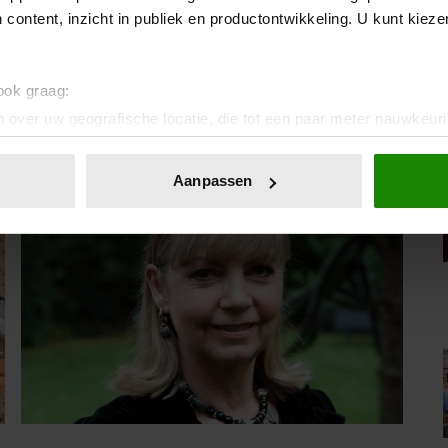
 content, inzicht in publiek en productontwikkeling. U kunt kiez
IA!
 ook graag:
 over uw geografische locatie, die tot een paar meter nauwkeuri
eren door het actief te scannen op specifieke eigenschappen (fing
onlijke gegevens worden verwerkt en stel uw voorkeuren in he
Aanpassen
jzigen of intrekken in de Cookieverklaring.
ent en advertenties te personaliseren, om functies voor social
. Ook delen we informatie over uw gebruik van onze site met on
e. Deze partners kunnen deze gegevens combineren met andere i
erzameld op basis van uw gebruik van hun services. U gaat akk