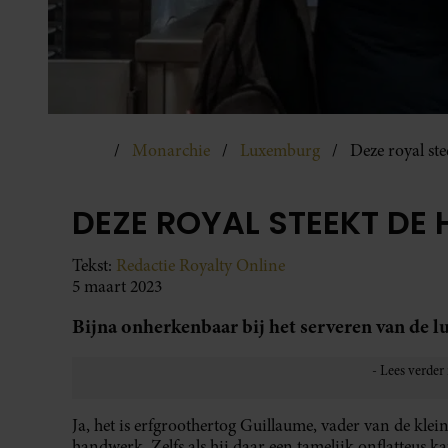
Monarchie
Luxemburg
Deze royal st
DEZE ROYAL STEEKT DE
Tekst:
Redactie Royalty Online
5 maart 2023
Bijna onherkenbaar bij het serveren van de l
Ja, het is erfgroothertog Guillaume, vader van de klei
handwerk. Zelfs als hij daar een tamelijk onflatteus 