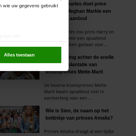
en wie uw gegevens gebruikt
g kan zijn
erprinting)
t
detailgedeelte
in. U kunt uw
Alles toestaan
 media te bieden en om ons
ze partners voor social
nformatie die u aan ze heeft
oord met onze cookies als u