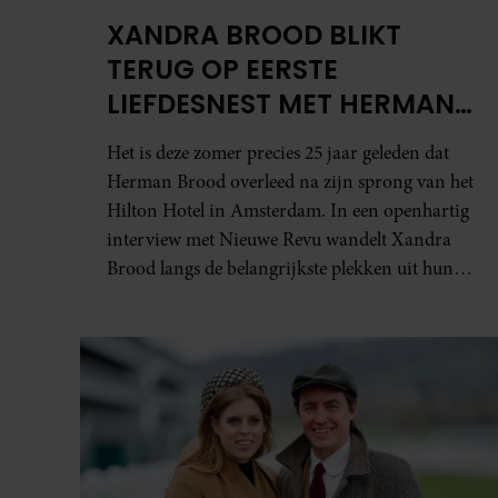
XANDRA BROOD BLIKT
TERUG OP EERSTE
LIEFDESNEST MET HERMAN
BROOD: “HIER IS LOLA
Het is deze zomer precies 25 jaar geleden dat
GEBOREN”
Herman Brood overleed na zijn sprong van het
Hilton Hotel in Amsterdam. In een openhartig
interview met Nieuwe Revu wandelt Xandra
Brood langs de belangrijkste plekken uit hun
gezamenlijke verleden. Vooral de woning aan
de Lange Leidsedwarsstraat roept een stortvloed
aan herinneringen op. Daar begon hun leven
samen en werd dochter Lola geboren.