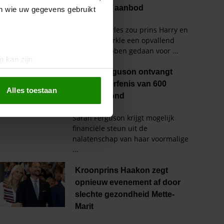
en wie uw gegevens gebruikt
g kan zijn
erprinting)
t
detailgedeelte
in. U kunt uw
Alles toestaan
 media te bieden en om ons
ze partners voor social
nformatie die u aan ze heeft
oord met onze cookies als u