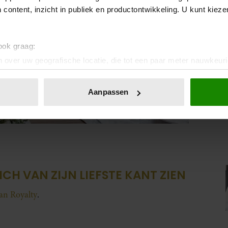
 content, inzicht in publiek en productontwikkeling. U kunt kiez
 ook graag:
 over uw geografische locatie, die tot een paar meter nauwkeuri
eren door het actief te scannen op specifieke eigenschappen (fing
onlijke gegevens worden verwerkt en stel uw voorkeuren in he
Aanpassen
jzigen of intrekken in de Cookieverklaring.
ent en advertenties te personaliseren, om functies voor social
. Ook delen we informatie over uw gebruik van onze site met on
e. Deze partners kunnen deze gegevens combineren met andere i
erzameld op basis van uw gebruik van hun services. U gaat akk
ICH VAN ZIJN LIEFSTE KANT ZIEN
van Royalty
.