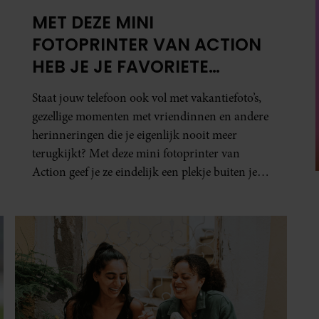
MET DEZE MINI
FOTOPRINTER VAN ACTION
HEB JE JE FAVORIETE
FOTO’S BINNEN ÉÉN MINUUT
Staat jouw telefoon ook vol met vakantiefoto’s,
IN HANDEN
gezellige momenten met vriendinnen en andere
herinneringen die je eigenlijk nooit meer
terugkijkt? Met deze mini fotoprinter van
Action geef je ze eindelijk een plekje buiten je
camerarol. En het leuke: binnen één minuut
heb je jouw foto al in handen.