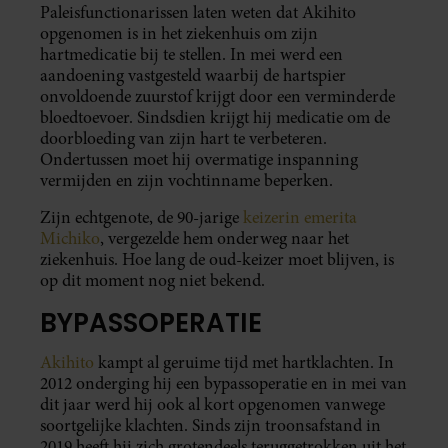
Paleisfunctionarissen laten weten dat Akihito
opgenomen is in het ziekenhuis om zijn
hartmedicatie bij te stellen. In mei werd een
aandoening vastgesteld waarbij de hartspier
onvoldoende zuurstof krijgt door een verminderde
bloedtoevoer. Sindsdien krijgt hij medicatie om de
doorbloeding van zijn hart te verbeteren.
Ondertussen moet hij overmatige inspanning
vermijden en zijn vochtinname beperken.
Zijn echtgenote, de 90-jarige
keizerin emerita
Michiko
, vergezelde hem onderweg naar het
ziekenhuis. Hoe lang de oud-keizer moet blijven, is
op dit moment nog niet bekend.
BYPASSOPERATIE
Akihito
kampt al geruime tijd met hartklachten. In
2012 onderging hij een bypassoperatie en in mei van
dit jaar werd hij ook al kort opgenomen vanwege
soortgelijke klachten. Sinds zijn troonsafstand in
2019 heeft hij zich grotendeels teruggetrokken uit het