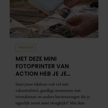
VRIENDIN
MET DEZE MINI
FOTOPRINTER VAN
ACTION HEB JE JE
FAVORIETE FOTO’S BINNEN
Staat jouw telefoon ook vol met
ÉÉN MINUUT IN HANDEN
vakantiefoto’s, gezellige momenten met
vriendinnen en andere herinneringen die je
eigenlijk nooit meer terugkijkt? Met deze