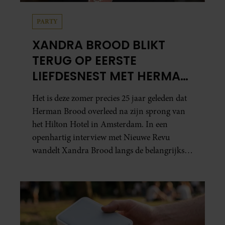
PARTY
XANDRA BROOD BLIKT
TERUG OP EERSTE
LIEFDESNEST MET HERMAN
BROOD: “HIER IS LOLA
Het is deze zomer precies 25 jaar geleden dat
GEBOREN”
Herman Brood overleed na zijn sprong van
het Hilton Hotel in Amsterdam. In een
openhartig interview met Nieuwe Revu
wandelt Xandra Brood langs de belangrijkste
plekken uit hun gezamenlijke verleden.
Vooral de woning aan de Lange
Leidsedwarsstraat roept een stortvloed aan
herinneringen op. Daar begon hun leven
samen en werd dochter Lola geboren.