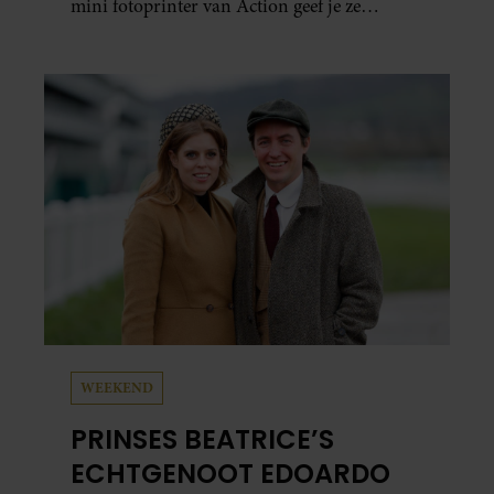
mini fotoprinter van Action geef je ze
eindelijk een plekje buiten je camerarol. En
het leuke: binnen één minuut heb je jouw foto
al in handen.
WEEKEND
PRINSES BEATRICE’S
ECHTGENOOT EDOARDO