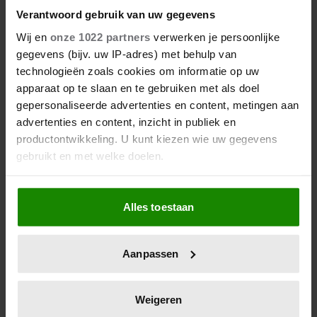
HEEN
Verantwoord gebruik van uw gegevens
Wij en
onze 1022 partners
verwerken je persoonlijke
gegevens (bijv. uw IP-adres) met behulp van
technologieën zoals cookies om informatie op uw
apparaat op te slaan en te gebruiken met als doel
gepersonaliseerde advertenties en content, metingen aan
advertenties en content, inzicht in publiek en
productontwikkeling. U kunt kiezen wie uw gegevens
gebruikt en met welke doelen.
27 april 2026
Als u het toestaat, willen we ook graag:
DOKKUM PAKT UIT VOOR
Alles toestaan
Informatie verzamelen over uw geografische
KONINGSPAAR TIJDENS
locatie, die tot een paar meter nauwkeurig kan zijn
KONINGSDAG 2026
Uw apparaat identificeren door het actief te
Aanpassen
scannen op specifieke eigenschappen (fingerprinting)
Lees meer over hoe uw persoonlijke gegevens worden
verwerkt en stel uw voorkeuren in het
detailgedeelte
in.
Weigeren
U kunt uw toestemming op elk moment wijzigen of