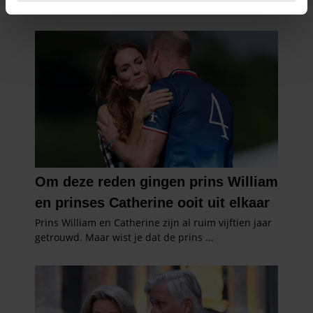
intrekken in de Cookieverklaring.
We gebruiken cookies om content en advertenties te
personaliseren, om functies voor social media te bieden
en om ons websiteverkeer te analyseren. Ook delen we
informatie over uw gebruik van onze site met onze
partners voor social media, adverteren en analyse. Deze
partners kunnen deze gegevens combineren met andere
informatie die u aan ze heeft verstrekt of die ze hebben
verzameld op basis van uw gebruik van hun services. U
gaat akkoord met onze cookies als u onze website blijft
gebruiken.