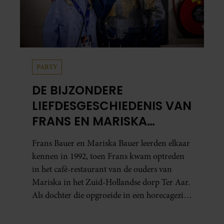
PARTY
DE BIJZONDERE
LIEFDESGESCHIEDENIS VAN
FRANS EN MARISKA
BAUER: OOK IN BED
Frans Bauer en Mariska Bauer leerden elkaar
ELKAARS EERSTE
kennen in 1992, toen Frans kwam optreden
in het café-restaurant van de ouders van
Mariska in het Zuid-Hollandse dorp Ter Aar.
Als dochter die opgroeide in een horecagezin
hielp Mariska vaak mee in de bediening.