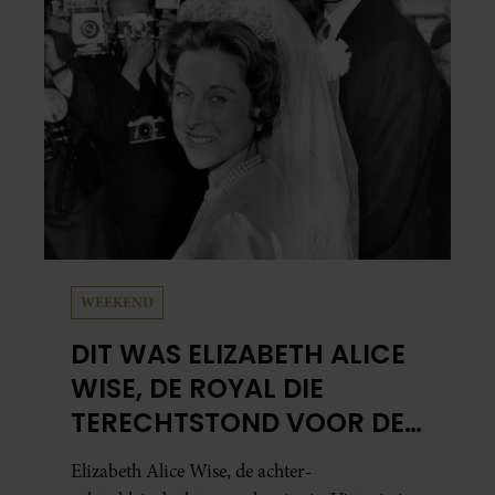
WEEKEND
DIT WAS ELIZABETH ALICE
WISE, DE ROYAL DIE
TERECHTSTOND VOOR DE
DOOD VAN HAAR BABY
Elizabeth Alice Wise, de achter-