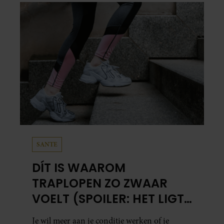
SANTE
DÍT IS WAAROM
TRAPLOPEN ZO ZWAAR
VOELT (SPOILER: HET LIGT
NIET AAN JE CONDITIE)
Je wil meer aan je conditie werken of je