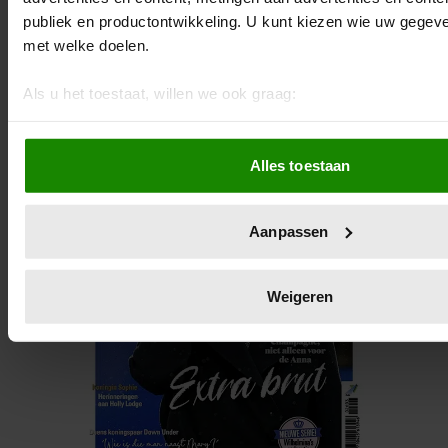
publiek en productontwikkeling. U kunt kiezen wie uw gegev
met welke doelen.
Als u het toestaat, willen we ook graag:
Informatie verzamelen over uw geografische locatie, d
meter nauwkeurig kan zijn
Alles toestaan
Uw apparaat identificeren door het actief te scannen 
eigenschappen (fingerprinting)
Lees meer over hoe uw persoonlijke gegevens worden verwe
Aanpassen
voorkeuren in het
detailgedeelte
in. U kunt uw toestemming
wijzigen of intrekken in de Cookieverklaring.
Weigeren
We gebruiken cookies om content en advertenties te persona
functies voor social media te bieden en om ons websiteverke
Ook delen we informatie over uw gebruik van onze site met 
social media, adverteren en analyse. Deze partners kunnen
combineren met andere informatie die u aan ze heeft verstre
verzameld op basis van uw gebruik van hun services. U gaa