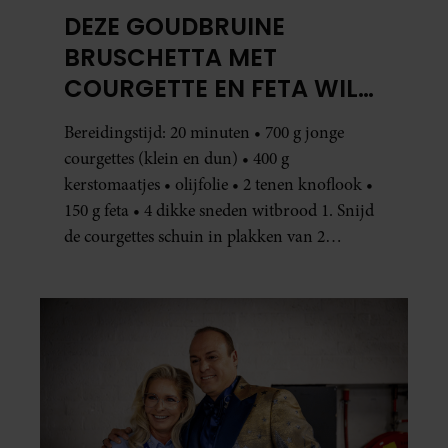
DEZE GOUDBRUINE
BRUSCHETTA MET
COURGETTE EN FETA WIL
JE METEEN MAKEN
Bereidingstijd: 20 minuten • 700 g jonge
courgettes (klein en dun) • 400 g
kerstomaatjes • olijfolie • 2 tenen knoflook •
150 g feta • 4 dikke sneden witbrood 1. Snijd
de courgettes schuin in plakken van 2
centimeter dik. Halveer de tomaatjes. Pel en
hak de knoflook. 2. Verhit een scheut olie
in…