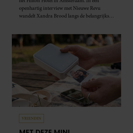
het Hilton Hotel in Amsterdam. In een
openhartig interview met Nieuwe Revu
wandelt Xandra Brood langs de belangrijkste
plekken uit hun gezamenlijke verleden.
Vooral de woning aan de Lange
Leidsedwarsstraat roept een stortvloed aan
herinneringen op. Daar begon hun leven
samen en werd dochter Lola geboren.
VRIENDIN
MET DEZE MINI