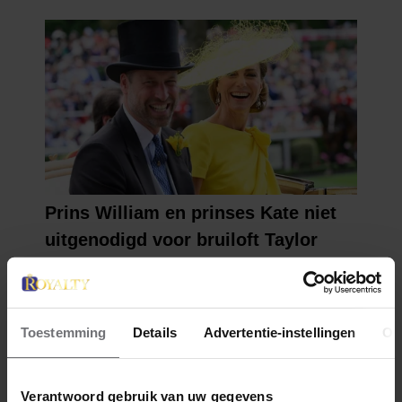
Toestemming
Details
Advertentie-instellingen
Ov
Verantwoord gebruik van uw gegevens