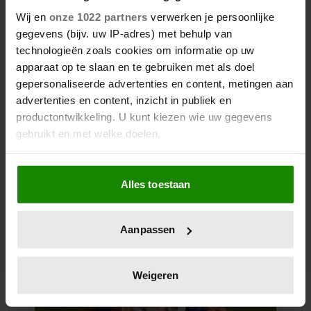
Wij en
onze 1022 partners
verwerken je persoonlijke
gegevens (bijv. uw IP-adres) met behulp van
technologieën zoals cookies om informatie op uw
apparaat op te slaan en te gebruiken met als doel
gepersonaliseerde advertenties en content, metingen aan
advertenties en content, inzicht in publiek en
productontwikkeling. U kunt kiezen wie uw gegevens
gebruikt en met welke doelen.
Als u het toestaat, willen we ook graag:
Alles toestaan
Informatie verzamelen over uw geografische
locatie, die tot een paar meter nauwkeurig kan zijn
Uw apparaat identificeren door het actief te
Aanpassen
scannen op specifieke eigenschappen (fingerprinting)
Lees meer over hoe uw persoonlijke gegevens worden
verwerkt en stel uw voorkeuren in het
detailgedeelte
in.
Weigeren
U kunt uw toestemming op elk moment wijzigen of
intrekken in de Cookieverklaring.