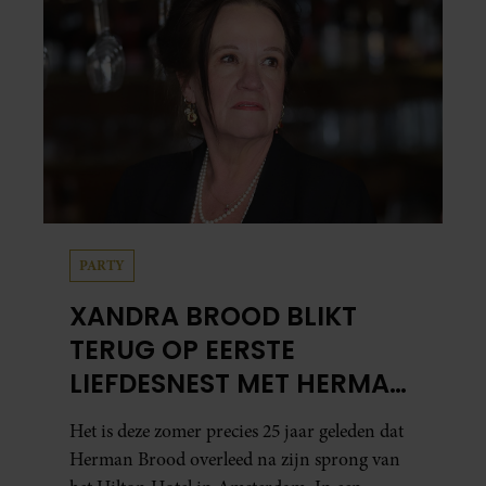
PARTY
XANDRA BROOD BLIKT
TERUG OP EERSTE
LIEFDESNEST MET HERMAN
BROOD: “HIER IS LOLA
Het is deze zomer precies 25 jaar geleden dat
GEBOREN”
Herman Brood overleed na zijn sprong van