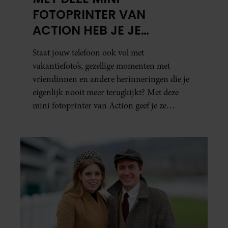
FOTOPRINTER VAN
ACTION HEB JE JE
FAVORIETE FOTO’S BINNEN
Staat jouw telefoon ook vol met
ÉÉN MINUUT IN HANDEN
vakantiefoto’s, gezellige momenten met
vriendinnen en andere herinneringen die je
eigenlijk nooit meer terugkijkt? Met deze
mini fotoprinter van Action geef je ze
eindelijk een plekje buiten je camerarol. En
het leuke: binnen één minuut heb je jouw foto
al in handen.