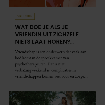
VRIENDIN
WAT DOE JE ALS JE
VRIENDIN UIT ZICHZELF
NIETS LAAT HOREN?
PSYCHOTHERAPEUT
Vriendschap is een onderwerp dat vaak aan
MARTINE GEEFT ADVIES.
bod komt in de spreekkamer van
psychotherapeuten. Dat is niet
verbazingwekkend is, complicaties in
vriendschappen komen veel voor en zorgen
voor veel stress.