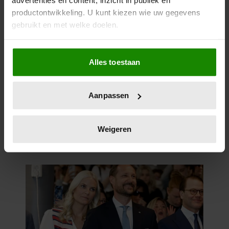
advertenties en content, inzicht in publiek en
productontwikkeling. U kunt kiezen wie uw gegevens
gebruikt en met welke doelen.
Als u het toestaat, willen we ook graag:
Alles toestaan
Informatie verzamelen over uw geografische
locatie, die tot een paar meter nauwkeurig kan zijn
Uw apparaat identificeren door het actief te
Aanpassen
scannen op specifieke eigenschappen (fingerprinting)
Lees meer over hoe uw persoonlijke gegevens worden
verwerkt en stel uw voorkeuren in het
detailgedeelte
in.
Weigeren
U kunt uw toestemming op elk moment wijzigen of
intrekken in de Cookieverklaring.
We gebruiken cookies om content en advertenties te
personaliseren, om functies voor social media te bieden
en om ons websiteverkeer te analyseren. Ook delen we
informatie over uw gebruik van onze site met onze
partners voor social media, adverteren en analyse. Deze