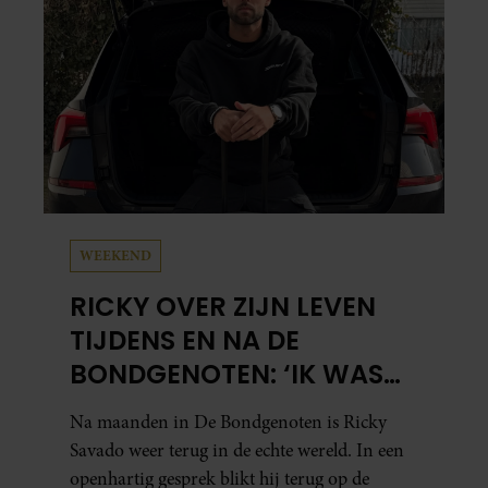
WEEKEND
RICKY OVER ZIJN LEVEN
TIJDENS EN NA DE
BONDGENOTEN: ‘IK WAS
MENTAAL EN FYSIEK
Na maanden in De Bondgenoten is Ricky
UITGEPUT’
Savado weer terug in de echte wereld. In een
openhartig gesprek blikt hij terug op de