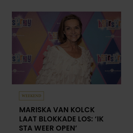
Beate van Baal, een week door. Op sociale
media deelt Sylvie Meis prachtige foto’s van de
zonovergoten bestemming én vertelt ze hoe
bijzonder de reis voor haar is geweest.
WEEKEND
MARISKA VAN KOLCK
LAAT BLOKKADE LOS: ‘IK
STA WEER OPEN’