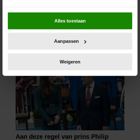
Als u het toestaat, willen we ook graag:
Alles toestaan
Informatie verzamelen over uw geografische
locatie, die tot een paar meter nauwkeurig kan zijn
Uw apparaat identificeren door het actief te
Aanpassen
scannen op specifieke eigenschappen (fingerprinting)
Lees meer over hoe uw persoonlijke gegevens worden
verwerkt en stel uw voorkeuren in het
detailgedeelte
in.
Weigeren
U kunt uw toestemming op elk moment wijzigen of
intrekken in de Cookieverklaring.
We gebruiken cookies om content en advertenties te
personaliseren, om functies voor social media te bieden
en om ons websiteverkeer te analyseren. Ook delen we
informatie over uw gebruik van onze site met onze
partners voor social media, adverteren en analyse. Deze
partners kunnen deze gegevens combineren met andere
informatie die u aan ze heeft verstrekt of die ze hebben