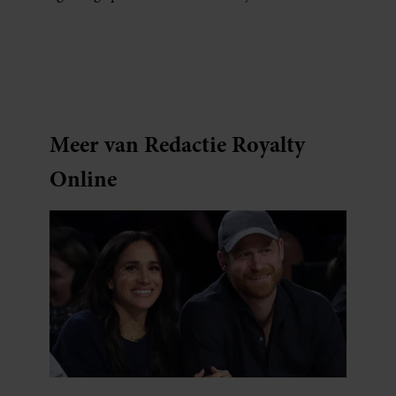
voor een feestje? Of dat je buurman van een
oude plantenpot een hippe lamp weet te
maken, terwijl jij om de haverklap naar je
sleutels loopt te zoeken.
Meer van Redactie Royalty
Online