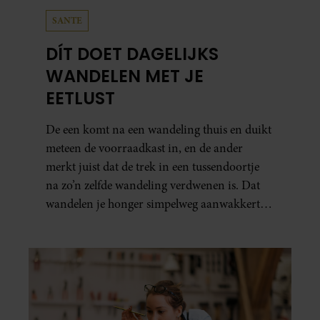
SANTE
DÍT DOET DAGELIJKS
WANDELEN MET JE
EETLUST
De een komt na een wandeling thuis en duikt
meteen de voorraadkast in, en de ander
merkt juist dat de trek in een tussendoortje
na zo’n zelfde wandeling verdwenen is. Dat
wandelen je honger simpelweg aanwakkert,
blijkt uit onderzoek een stuk te kort door de
bocht. Er gebeurt iets veel interessanters.