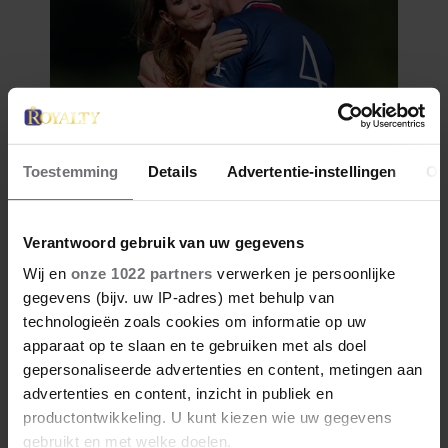
Toestemming
Details
Advertentie-instellingen
Ov
Verantwoord gebruik van uw gegevens
Wij en
onze 1022 partners
verwerken je persoonlijke
gegevens (bijv. uw IP-adres) met behulp van
technologieën zoals cookies om informatie op uw
apparaat op te slaan en te gebruiken met als doel
gepersonaliseerde advertenties en content, metingen aan
advertenties en content, inzicht in publiek en
productontwikkeling. U kunt kiezen wie uw gegevens
gebruikt en met welke doelen.