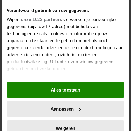
Verantwoord gebruik van uw gegevens
Wij en
onze 1022 partners
verwerken je persoonlijke
gegevens (bijv. uw IP-adres) met behulp van
technologieën zoals cookies om informatie op uw
apparaat op te slaan en te gebruiken met als doel
gepersonaliseerde advertenties en content, metingen aan
advertenties en content, inzicht in publiek en
productontwikkeling. U kunt kiezen wie uw gegevens
gebruikt en met welke doelen.
Als u het toestaat, willen we ook graag:
Alles toestaan
Informatie verzamelen over uw geografische
locatie, die tot een paar meter nauwkeurig kan zijn
Uw apparaat identificeren door het actief te
Aanpassen
scannen op specifieke eigenschappen (fingerprinting)
Lees meer over hoe uw persoonlijke gegevens worden
verwerkt en stel uw voorkeuren in het
detailgedeelte
in.
Weigeren