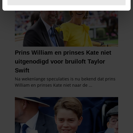
U kunt uw toestemming op elk moment wijzigen of
intrekken in de Cookieverklaring.
We gebruiken cookies om content en advertenties te
personaliseren, om functies voor social media te bieden
en om ons websiteverkeer te analyseren. Ook delen we
informatie over uw gebruik van onze site met onze
partners voor social media, adverteren en analyse. Deze
partners kunnen deze gegevens combineren met andere
informatie die u aan ze heeft verstrekt of die ze hebben
verzameld op basis van uw gebruik van hun services. U
gaat akkoord met onze cookies als u onze website blijft
gebruiken.