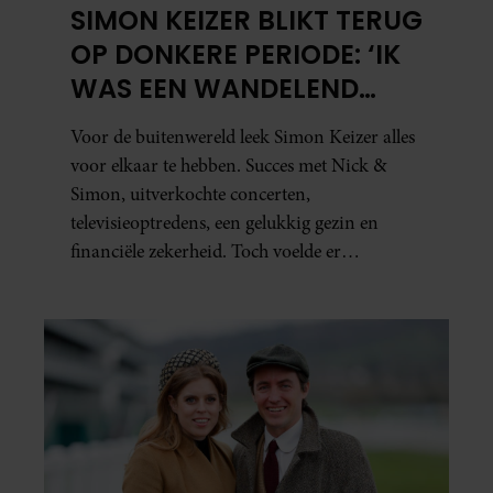
SIMON KEIZER BLIKT TERUG
OP DONKERE PERIODE: ‘IK
WAS EEN WANDELEND
HOOFD’
Voor de buitenwereld leek Simon Keizer alles
voor elkaar te hebben. Succes met Nick &
Simon, uitverkochte concerten,
televisieoptredens, een gelukkig gezin en
financiële zekerheid. Toch voelde er
vanbinnen al jaren iets niet goed. In een
openhartig interview met ‘MAX Magazine’
vertelt de zanger dat hij lange tijd vooral
overleefde en steeds verder van zijn gevoel
verwijderd raakte.