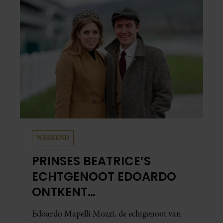
al in handen.
WEEKEND
PRINSES BEATRICE’S
ECHTGENOOT EDOARDO
ONTKENT
HUWELIJKSPROBLEMEN
Edoardo Mapelli Mozzi, de echtgenoot van