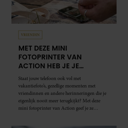
VRIENDIN
MET DEZE MINI
FOTOPRINTER VAN
ACTION HEB JE JE
FAVORIETE FOTO’S BINNEN
Staat jouw telefoon ook vol met
ÉÉN MINUUT IN HANDEN
vakantiefoto’s, gezellige momenten met
vriendinnen en andere herinneringen die je
eigenlijk nooit meer terugkijkt? Met deze
mini fotoprinter van Action geef je ze
eindelijk een plekje buiten je camerarol. En
het leuke: binnen één minuut heb je jouw foto