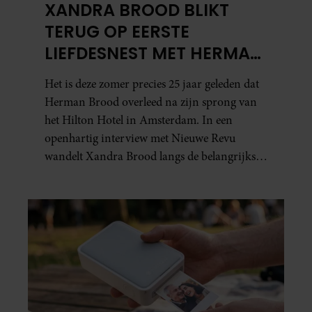
XANDRA BROOD BLIKT
TERUG OP EERSTE
LIEFDESNEST MET HERMAN
BROOD: “HIER IS LOLA
Het is deze zomer precies 25 jaar geleden dat
GEBOREN”
Herman Brood overleed na zijn sprong van
het Hilton Hotel in Amsterdam. In een
openhartig interview met Nieuwe Revu
wandelt Xandra Brood langs de belangrijkste
plekken uit hun gezamenlijke verleden.
Vooral de woning aan de Lange
Leidsedwarsstraat roept een stortvloed aan
herinneringen op. Daar begon hun leven
samen en werd dochter Lola geboren.