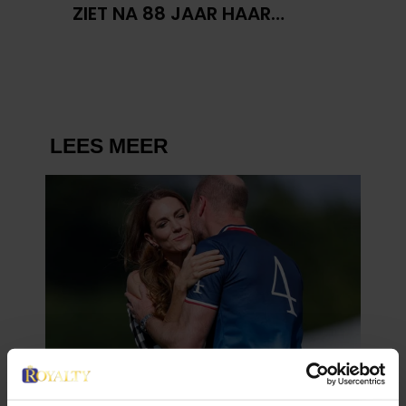
ZIET NA 88 JAAR HAAR
VERDWENEN WIEG TERUG