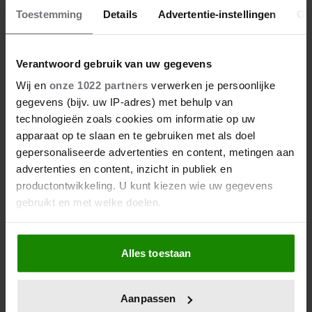
Toestemming
Details
Advertentie-instellingen
Ov
Verantwoord gebruik van uw gegevens
Wij en
onze 1022 partners
verwerken je persoonlijke
gegevens (bijv. uw IP-adres) met behulp van
technologieën zoals cookies om informatie op uw
apparaat op te slaan en te gebruiken met als doel
gepersonaliseerde advertenties en content, metingen aan
advertenties en content, inzicht in publiek en
productontwikkeling. U kunt kiezen wie uw gegevens
gebruikt en met welke doelen.
Als u het toestaat, willen we ook graag:
Alles toestaan
Informatie verzamelen over uw geografische
locatie, die tot een paar meter nauwkeurig kan zijn
Uw apparaat identificeren door het actief te
Aanpassen
scannen op specifieke eigenschappen (fingerprinting)