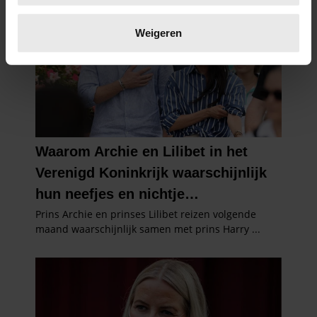
Lees meer over hoe uw persoonlijke gegevens worden
verwerkt en stel uw voorkeuren in het
detailgedeelte
in.
Weigeren
U kunt uw toestemming op elk moment wijzigen of
intrekken in de Cookieverklaring.
We gebruiken cookies om content en advertenties te
personaliseren, om functies voor social media te bieden
en om ons websiteverkeer te analyseren. Ook delen we
informatie over uw gebruik van onze site met onze
partners voor social media, adverteren en analyse. Deze
partners kunnen deze gegevens combineren met andere
informatie die u aan ze heeft verstrekt of die ze hebben
verzameld op basis van uw gebruik van hun services. U
gaat akkoord met onze cookies als u onze website blijft
gebruiken.