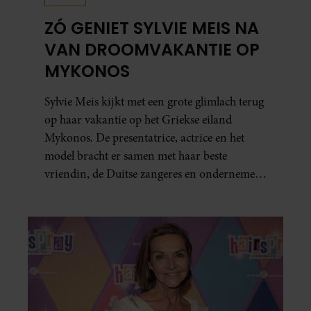
ZÓ GENIET SYLVIE MEIS NA
VAN DROOMVAKANTIE OP
MYKONOS
Sylvie Meis kijkt met een grote glimlach terug
op haar vakantie op het Griekse eiland
Mykonos. De presentatrice, actrice en het
model bracht er samen met haar beste
vriendin, de Duitse zangeres en ondernemer
Beate van Baal, een week door. Op sociale
media deelt Sylvie Meis prachtige foto’s van de
zonovergoten bestemming én vertelt ze hoe
bijzonder de reis voor haar is geweest.