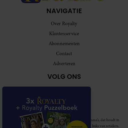
NAVIGATIE
Over Royalty
Klantenservice
Abonnementen
Contact
Adverteren
VOLG ONS
Royalty participeert in diverse affiliate marketing programma’s, dat houdt in
dat Royalty commissies ontvangt voor aankopen middels links van retailers.