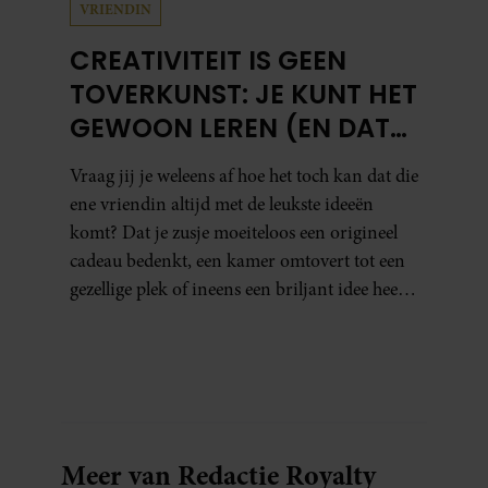
VRIENDIN
CREATIVITEIT IS GEEN
TOVERKUNST: JE KUNT HET
GEWOON LEREN (EN DAT
DOE JE ZO)
Vraag jij je weleens af hoe het toch kan dat die
ene vriendin altijd met de leukste ideeën
komt? Dat je zusje moeiteloos een origineel
cadeau bedenkt, een kamer omtovert tot een
gezellige plek of ineens een briljant idee heeft
voor een feestje? Of dat je buurman van een
oude plantenpot een hippe lamp weet te
maken, terwijl jij om de haverklap naar je
sleutels loopt te zoeken.
Meer van Redactie Royalty