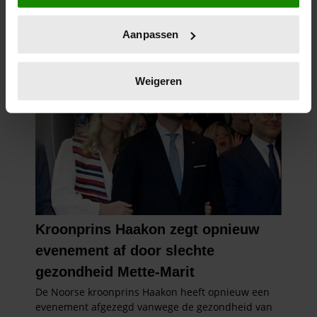
locatie, die tot een paar meter nauwkeurig kan zijn
Uw apparaat identificeren door het actief te
Aanpassen
scannen op specifieke eigenschappen (fingerprinting)
Lees meer over hoe uw persoonlijke gegevens worden
verwerkt en stel uw voorkeuren in het
detailgedeelte
in.
Weigeren
U kunt uw toestemming op elk moment wijzigen of
intrekken in de Cookieverklaring.
We gebruiken cookies om content en advertenties te
personaliseren, om functies voor social media te bieden
en om ons websiteverkeer te analyseren. Ook delen we
informatie over uw gebruik van onze site met onze
partners voor social media, adverteren en analyse. Deze
partners kunnen deze gegevens combineren met andere
informatie die u aan ze heeft verstrekt of die ze hebben
verzameld op basis van uw gebruik van hun services. U
gaat akkoord met onze cookies als u onze website blijft
gebruiken.