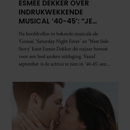
ESMÉE DEKKER OVER
INDRUKWEKKENDE
MUSICAL ‘40-45’: “JE
BESEFT INEENS HOE
Na hoofdrollen in bekende musicals als
KOSTBAAR VRIJHEID IS”
‘Grease’, ‘Saturday Night Fever’ en ‘West Side
Story’ kiest Esmée Dekker dit najaar bewust
voor een heel andere uitdaging. Vanaf
september is de actrice te zien in ‘40-45’, een
indrukwekkende spektakelmusical over de
Tweede Wereldoorlog. Volgens Esmée is het
een voorstelling die niet alleen raakt, maar
het publiek ook aan het denken zet.