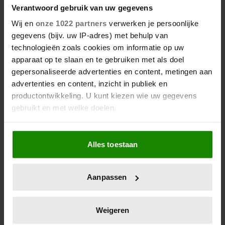
Verantwoord gebruik van uw gegevens
Wij en
onze 1022 partners
verwerken je persoonlijke
gegevens (bijv. uw IP-adres) met behulp van
technologieën zoals cookies om informatie op uw
apparaat op te slaan en te gebruiken met als doel
gepersonaliseerde advertenties en content, metingen aan
advertenties en content, inzicht in publiek en
productontwikkeling. U kunt kiezen wie uw gegevens
gebruikt en met welke doelen.
Als u het toestaat, willen we ook graag:
Alles toestaan
Informatie verzamelen over uw geografische
locatie, die tot een paar meter nauwkeurig kan zijn
Uw apparaat identificeren door het actief te
Aanpassen
scannen op specifieke eigenschappen (fingerprinting)
Lees meer over hoe uw persoonlijke gegevens worden
verwerkt en stel uw voorkeuren in het
detailgedeelte
in.
Weigeren
U kunt uw toestemming op elk moment wijzigen of