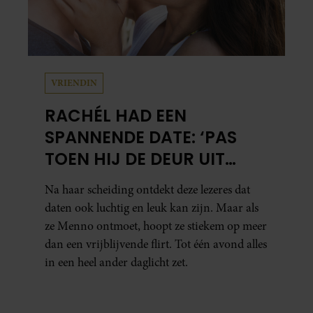
VRIENDIN
RACHÉL HAD EEN
SPANNENDE DATE: ‘PAS
TOEN HIJ DE DEUR UIT
WAS, BESEFTE IK WAT ER
Na haar scheiding ontdekt deze lezeres dat
ECHT WAS GEBEURD’
daten ook luchtig en leuk kan zijn. Maar als
ze Menno ontmoet, hoopt ze stiekem op meer
dan een vrijblijvende flirt. Tot één avond alles
in een heel ander daglicht zet.