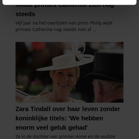
intrekken in de Cookieverklaring.
We gebruiken cookies om content en advertenties te
personaliseren, om functies voor social media te bieden
en om ons websiteverkeer te analyseren. Ook delen we
informatie over uw gebruik van onze site met onze
partners voor social media, adverteren en analyse. Deze
partners kunnen deze gegevens combineren met andere
informatie die u aan ze heeft verstrekt of die ze hebben
verzameld op basis van uw gebruik van hun services. U
gaat akkoord met onze cookies als u onze website blijft
gebruiken.