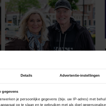
PARTY
FERDI BOLLAND OVER
Details
Advertentie-instellingen
GELUK: “ALS ER IETS IS MET
MIJN GEZIN, GOOI IK ALLES
w gegevens
UIT MIJN AGENDA”
erwerken je persoonlijke gegevens (bijv. uw IP-adres) met behul
Ferdi Bolland viert dit jaar twee bijzondere
apparaat op te slaan en te gebruiken met als doel gepersonalise