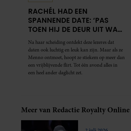
RACHÉL HAD EEN
SPANNENDE DATE: ‘PAS
TOEN HIJ DE DEUR UIT WAS,
BESEFTE IK WAT ER ECHT
Na haar scheiding ontdekt deze lezeres dat
WAS GEBEURD’
daten ook luchtig en leuk kan zijn. Maar als ze
Menno ontmoet, hoopt ze stiekem op meer dan
een vrijblijvende flirt. Tot één avond alles in
een heel ander daglicht zet.
Meer van Redactie Royalty Online
2 juli 2026