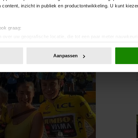
 content, inzicht in publiek en productontwikkeling. U kunt kiez
 ook graag:
 over uw geografische locatie, die tot een paar meter nauwkeuri
eren door het actief te scannen op specifieke eigenschappen (fing
onlijke gegevens worden verwerkt en stel uw voorkeuren in he
Aanpassen
jzigen of intrekken in de Cookieverklaring.
ent en advertenties te personaliseren, om functies voor social
. Ook delen we informatie over uw gebruik van onze site met on
e. Deze partners kunnen deze gegevens combineren met andere i
erzameld op basis van uw gebruik van hun services. U gaat akk