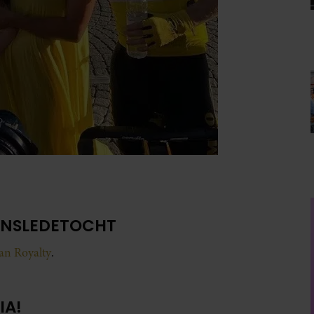
ENSLEDETOCHT
van Royalty
.
IA!