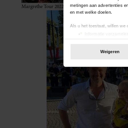
metingen aan advertenties en
Margrethe Tour 2022
en met welke doelen.
Als u het toestaat, willen we
Informatie verzamelen
Uw apparaat identific
Lees meer over hoe uw perso
Weigeren
toestemming op elk moment wi
We gebruiken cookies om cont
websiteverkeer te analyseren
media, adverteren en analys
verstrekt of die ze hebben v
onze website blijft gebruiken.