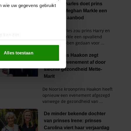
en wie uw gegevens gebruikt
g kan zijn
erprinting)
t
detailgedeelte
in. U kunt uw
Alles toestaan
 media te bieden en om ons
ze partners voor social
nformatie die u aan ze heeft
oord met onze cookies als u