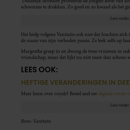
‘Duidelijk dronken probeerde de jongste zoon van ko
schoonzus te drukken. Zo goed en zo kwaad als het ging
Het hielp volgens Vanitatis ook niet dat Joachim zich 
de naam van zijn verboden passie. Ze leek zelfs op haar
Margrethe greep in en dwong de twee vrouwen in ieder
vriendschap, maar dat lijkt nu niet meer dan schone s
LEES OOK:
HEFTIGE VERANDERINGEN IN DE
Meer lezen over royals? Bestel snel uw
digitale versie 
Bron: Vanitatis