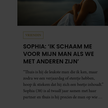
VRIENDIN
SOPHIA: ‘IK SCHAAM ME
VOOR MIJN MAN ALS WE
MET ANDEREN ZIJN’
“Thuis is hij de leukste man die ik ken, maar
zodra we een verjaardag of etentje hebben,
hoop ik stiekem dat hij zich een beetje inhoudt.”
Sophia (38) is al twaalf jaar samen met haar
partner en thuis is hij precies de man op wie ze
verliefd werd: lief, zorgzaam en grappig. Toch