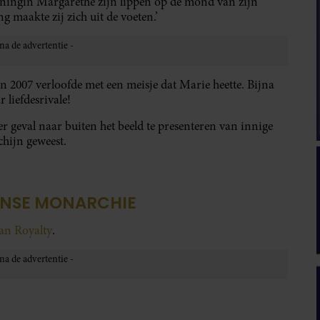
ningin Margarethe zijn lippen op de mond van zijn
 maakte zij zich uit de voeten.’
in 2007 verloofde met een meisje dat Marie heette. Bijna
 liefdesrivale!
 geval naar buiten het beeld te presenteren van innige
chijn geweest.
ENSE MONARCHIE
van Royalty
.