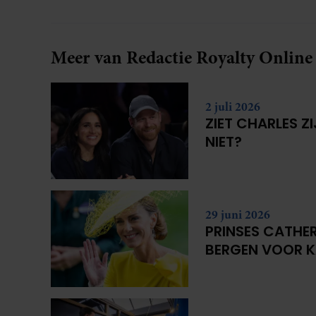
merkt ze dat ze zich steeds vaker schaamt zodra
ze samen onder de mensen zijn.
Meer van Redactie Royalty Online
2 juli 2026
ZIET CHARLES Z
NIET?
29 juni 2026
PRINSES CATHER
BERGEN VOOR 