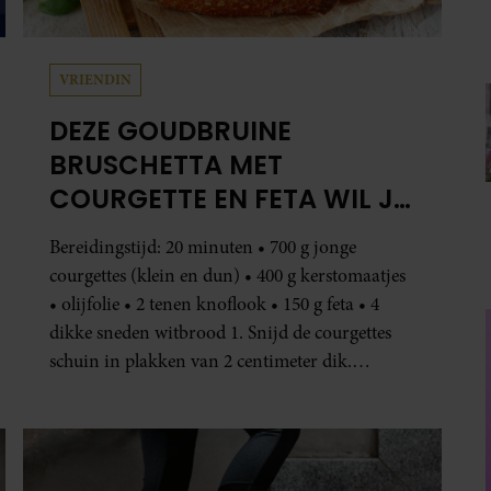
VRIENDIN
DEZE GOUDBRUINE
BRUSCHETTA MET
COURGETTE EN FETA WIL JE
METEEN MAKEN
Bereidingstijd: 20 minuten • 700 g jonge
courgettes (klein en dun) • 400 g kerstomaatjes
• olijfolie • 2 tenen knoflook • 150 g feta • 4
dikke sneden witbrood 1. Snijd de courgettes
schuin in plakken van 2 centimeter dik.
Halveer de tomaatjes. Pel en hak de knoflook. 2.
Verhit een scheut olie in…