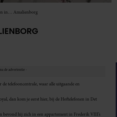
en in… Amalienborg
LIENBORG
 de telefooncentrale, waar alle uitgaande en
yal, dan kom je eerst hier, bij de Hoftelefonen in Det
 bevond hij zich in een appartement in Frederik VIII’s