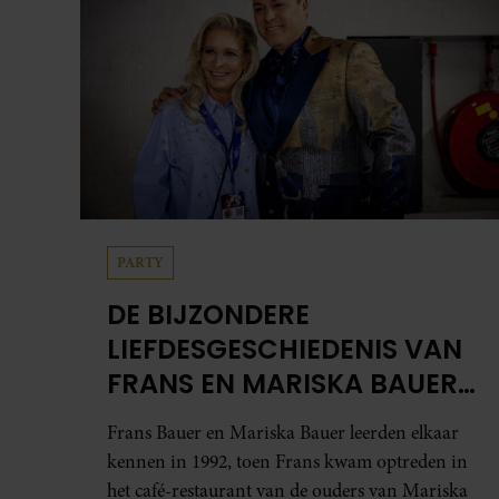
PARTY
DE BIJZONDERE
LIEFDESGESCHIEDENIS VAN
FRANS EN MARISKA BAUER:
OOK IN BED ELKAARS
Frans Bauer en Mariska Bauer leerden elkaar
EERSTE
kennen in 1992, toen Frans kwam optreden in
het café-restaurant van de ouders van Mariska