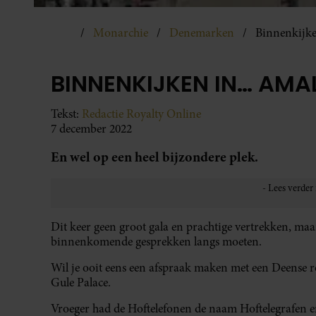
Monarchie
Denemarken
Binnenkijk
BINNENKIJKEN IN… AMA
Tekst:
Redactie Royalty Online
7 december 2022
En wel op een heel bijzondere plek.
Dit keer geen groot gala en prachtige vertrekken, maar
binnenkomende gesprekken langs moeten.
Wil je ooit eens een afspraak maken met een Deense ro
Gule Palace.
Vroeger had de Hoftelefonen de naam Hoftelegrafen en