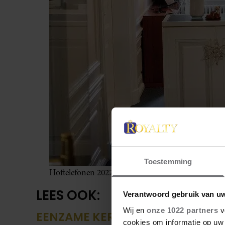
Toestemming
Hoftelefonen 2022
LEES OOK:
Verantwoord gebruik van u
Wij en
onze 1022 partners
v
EENZAME KERST VOOR MARGRET
cookies om informatie op uw 