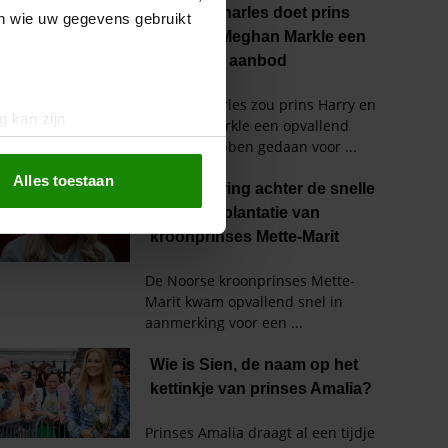
en wie uw gegevens gebruikt
g kan zijn
erprinting)
t
detailgedeelte
in. U kunt uw
Alles toestaan
 media te bieden en om ons
ze partners voor social
nformatie die u aan ze heeft
oord met onze cookies als u