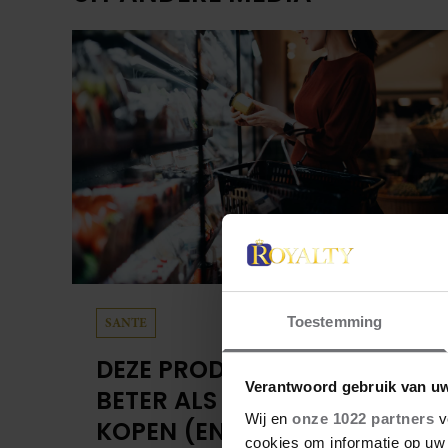
Toestemming
SANTE
DEZE PRODUCTEN KUN JE
Verantwoord gebruik van u
BETER ALS HUISMERK
Wij en
onze 1022 partners
v
KOPEN (EN DEZE JUIST
cookies om informatie op uw 