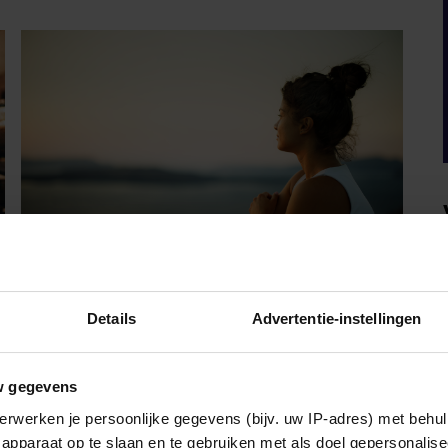
Details
Advertentie-instellingen
VRIENDIN
SOPHIA: ‘IK SCHAAM ME
w gegevens
VOOR MIJN MAN ALS WE
erwerken je persoonlijke gegevens (bijv. uw IP-adres) met behul
MET ANDEREN ZIJN’
apparaat op te slaan en te gebruiken met als doel gepersonalise