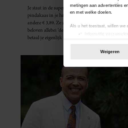
NIET)
metingen aan advertenties en
Je staat in de supermarkt met twee potten
en met welke doelen.
pindakaas in je handen. De ene kost € 1,69, de
andere € 3,89. Ze zien er hetzelfde uit en
Als u het toestaat, willen we
beloven allebei ‘de lekkerste smaak’, dus waar
Informatie verzamelen
betaal je eigenlijk voor?
Uw apparaat identific
Lees meer over hoe uw perso
Weigeren
toestemming op elk moment wi
We gebruiken cookies om cont
websiteverkeer te analyseren
media, adverteren en analys
verstrekt of die ze hebben v
onze website blijft gebruiken.