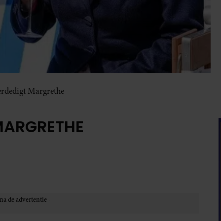
erdedigt Margrethe
 MARGRETHE