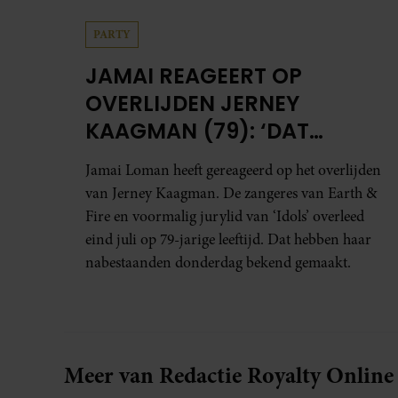
PARTY
JAMAI REAGEERT OP
OVERLIJDEN JERNEY
KAAGMAN (79): ‘DAT
VERTROUWEN ZAL IK NOOIT
Jamai Loman heeft gereageerd op het overlijden
VERGETEN’
van Jerney Kaagman. De zangeres van Earth &
Fire en voormalig jurylid van ‘Idols’ overleed
eind juli op 79-jarige leeftijd. Dat hebben haar
nabestaanden donderdag bekend gemaakt.
Meer van Redactie Royalty Online