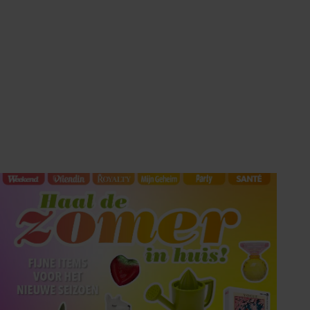
HET LAATSTE
SHOWBIZZ NIEUWS IN
UW INBOX?
Met de Showbuzz-nieuwsbrief krijgt u twee keer per
week alle buzz over de showbizz en de royals in uw