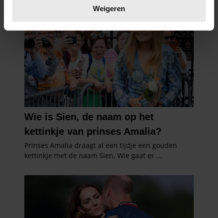
verwerkt en stel uw voorkeuren in het
detailgedeelte
in.
Weigeren
U kunt uw toestemming op elk moment wijzigen of
intrekken in de Cookieverklaring.
We gebruiken cookies om content en advertenties te
personaliseren, om functies voor social media te bieden
en om ons websiteverkeer te analyseren. Ook delen we
informatie over uw gebruik van onze site met onze
partners voor social media, adverteren en analyse. Deze
partners kunnen deze gegevens combineren met andere
informatie die u aan ze heeft verstrekt of die ze hebben
verzameld op basis van uw gebruik van hun services. U
gaat akkoord met onze cookies als u onze website blijft
gebruiken.