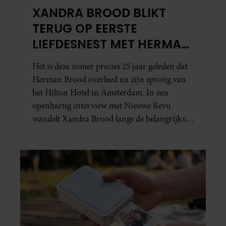
XANDRA BROOD BLIKT
TERUG OP EERSTE
LIEFDESNEST MET HERMAN
BROOD: “HIER IS LOLA
Het is deze zomer precies 25 jaar geleden dat
GEBOREN”
Herman Brood overleed na zijn sprong van
het Hilton Hotel in Amsterdam. In een
openhartig interview met Nieuwe Revu
wandelt Xandra Brood langs de belangrijkste
plekken uit hun gezamenlijke verleden.
Vooral de woning aan de Lange
Leidsedwarsstraat roept een stortvloed aan
herinneringen op. Daar begon hun leven
samen en werd dochter Lola geboren.