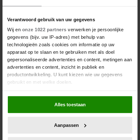
Verantwoord gebruik van uw gegevens
Wij en
onze 1022 partners
verwerken je persoonlijke
gegevens (bijv. uw IP-adres) met behulp van
technologieën zoals cookies om informatie op uw
apparaat op te slaan en te gebruiken met als doel
gepersonaliseerde advertenties en content, metingen aan
advertenties en content, inzicht in publiek en
productontwikkeling. U kunt kiezen wie uw gegevens
gebruikt en met welke doelen.
Als u het toestaat, willen we ook graag:
Alles toestaan
Informatie verzamelen over uw geografische
locatie, die tot een paar meter nauwkeurig kan zijn
Uw apparaat identificeren door het actief te
Aanpassen
scannen op specifieke eigenschappen (fingerprinting)
Lees meer over hoe uw persoonlijke gegevens worden