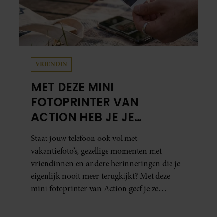
VRIENDIN
MET DEZE MINI
FOTOPRINTER VAN
ACTION HEB JE JE
FAVORIETE FOTO’S BINNEN
Staat jouw telefoon ook vol met
ÉÉN MINUUT IN HANDEN
vakantiefoto’s, gezellige momenten met
vriendinnen en andere herinneringen die je
eigenlijk nooit meer terugkijkt? Met deze
mini fotoprinter van Action geef je ze
eindelijk een plekje buiten je camerarol. En
het leuke: binnen één minuut heb je jouw foto