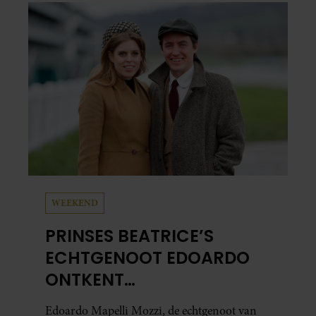
al in handen.
WEEKEND
PRINSES BEATRICE’S
ECHTGENOOT EDOARDO
ONTKENT
HUWELIJKSPROBLEMEN
Edoardo Mapelli Mozzi, de echtgenoot van