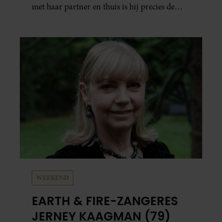
met haar partner en thuis is hij precies de
man op wie ze verliefd werd: lief, zorgzaam
en grappig. Toch merkt ze dat ze zich steeds
vaker schaamt zodra ze samen onder de
mensen zijn.
WEEKEND
EARTH & FIRE-ZANGERES
JERNEY KAAGMAN (79)