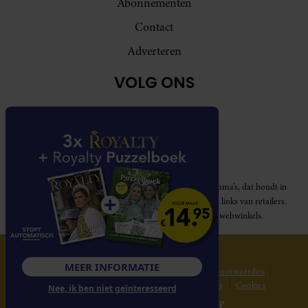
Abonnementen
Contact
Adverteren
VOLG ONS
Royalty participeert in diverse affiliate marketing programma’s, dat houdt in
dat Royalty commissies ontvangt voor aankopen middels links van retailers.
Deze website wordt niet gesponsord door de genoemde webwinkels.
© 2026 Royalty Online
MEER INFORMATIE
Privacy statement
Disclaimer
Gebruikersvoorwaarden
Spelvoorwaarden
Abonnementsvoorwaarden
Cookies
Nee, ik ben niet geïnteresseerd
Website gerealiseerd door
MediaSoep