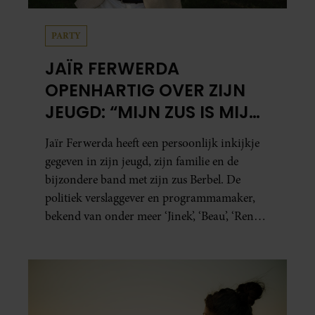
PARTY
JAÏR FERWERDA
OPENHARTIG OVER ZIJN
JEUGD: “MIJN ZUS IS MIJN
MORELE KOMPAS”
Jaïr Ferwerda heeft een persoonlijk inkijkje
gegeven in zijn jeugd, zijn familie en de
bijzondere band met zijn zus Berbel. De
politiek verslaggever en programmamaker,
bekend van onder meer ‘Jinek’, ‘Beau’, ‘Renze’,
‘Humberto’ en ‘RTL Tonight’, vertelt dat juist
zijn opvoeding de basis vormde voor zijn
carrière. Nog altijd kan hij voor advies bij
zijn zus terecht.