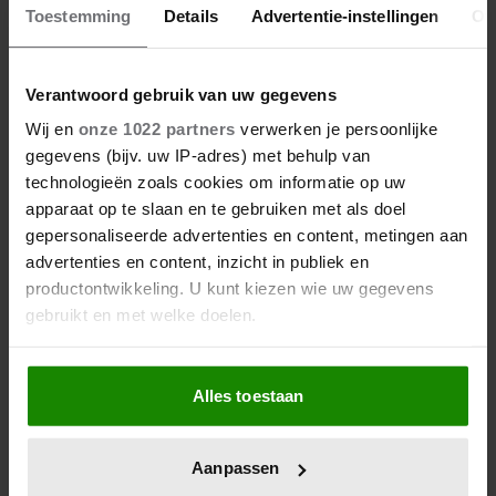
VERDWENEN WIEG TERUG
Toestemming
Details
Advertentie-instellingen
Ov
Verantwoord gebruik van uw gegevens
Wij en
onze 1022 partners
verwerken je persoonlijke
gegevens (bijv. uw IP-adres) met behulp van
technologieën zoals cookies om informatie op uw
apparaat op te slaan en te gebruiken met als doel
gepersonaliseerde advertenties en content, metingen aan
advertenties en content, inzicht in publiek en
productontwikkeling. U kunt kiezen wie uw gegevens
gebruikt en met welke doelen.
Als u het toestaat, willen we ook graag:
Alles toestaan
Informatie verzamelen over uw geografische
locatie, die tot een paar meter nauwkeurig kan zijn
Uw apparaat identificeren door het actief te
Aanpassen
scannen op specifieke eigenschappen (fingerprinting)