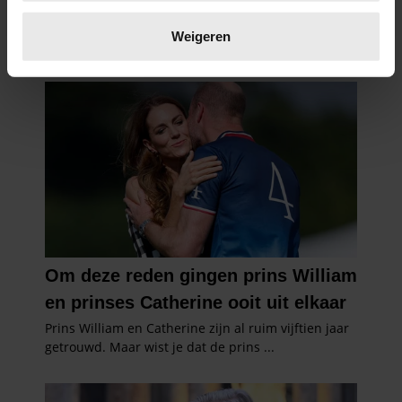
Lees meer over hoe uw persoonlijke gegevens worden
verwerkt en stel uw voorkeuren in het
detailgedeelte
in.
Weigeren
U kunt uw toestemming op elk moment wijzigen of
intrekken in de Cookieverklaring.
We gebruiken cookies om content en advertenties te
personaliseren, om functies voor social media te bieden
en om ons websiteverkeer te analyseren. Ook delen we
informatie over uw gebruik van onze site met onze
partners voor social media, adverteren en analyse. Deze
partners kunnen deze gegevens combineren met andere
informatie die u aan ze heeft verstrekt of die ze hebben
verzameld op basis van uw gebruik van hun services. U
gaat akkoord met onze cookies als u onze website blijft
gebruiken.