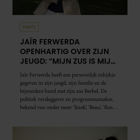
PARTY
JAÏR FERWERDA
OPENHARTIG OVER ZIJN
JEUGD: “MIJN ZUS IS MIJN
MORELE KOMPAS”
Jaïr Ferwerda heeft een persoonlijk inkijkje
gegeven in zijn jeugd, zijn familie en de
bijzondere band met zijn zus Berbel. De
politiek verslaggever en programmamaker,
bekend van onder meer ‘Jinek’, ‘Beau’, ‘Renze’,
‘Humberto’ en ‘RTL Tonight’, vertelt dat juist
zijn opvoeding de basis vormde voor zijn
carrière. Nog altijd kan hij voor advies bij
zijn zus terecht.