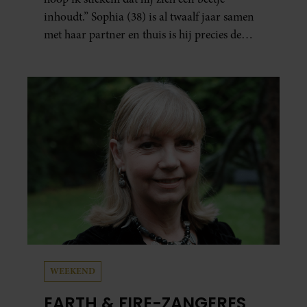
inhoudt.” Sophia (38) is al twaalf jaar samen
met haar partner en thuis is hij precies de
man op wie ze verliefd werd: lief, zorgzaam
en grappig. Toch merkt ze dat ze zich steeds
vaker schaamt zodra ze samen onder de
mensen zijn.
WEEKEND
EARTH & FIRE-ZANGERES