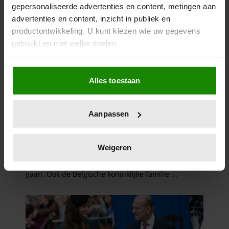
gepersonaliseerde advertenties en content, metingen aan
advertenties en content, inzicht in publiek en
productontwikkeling. U kunt kiezen wie uw gegevens
gebruikt en met welke doelen.
Als u het toestaat, willen we ook graag:
Alles toestaan
Informatie verzamelen over uw geografische
locatie, die tot een paar meter nauwkeurig kan zijn
Uw apparaat identificeren door het actief te
Aanpassen
scannen op specifieke eigenschappen (fingerprinting)
Lees meer over hoe uw persoonlijke gegevens worden
verwerkt en stel uw voorkeuren in het
detailgedeelte
in.
Weigeren
U kunt uw toestemming op elk moment wijzigen of
intrekken in de Cookieverklaring.
We gebruiken cookies om content en advertenties te
personaliseren, om functies voor social media te bieden
en om ons websiteverkeer te analyseren. Ook delen we