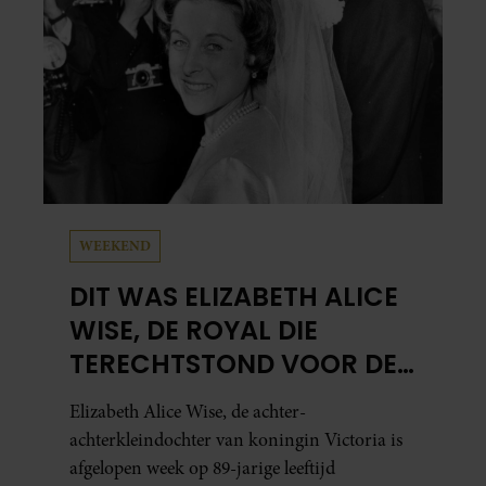
WEEKEND
DIT WAS ELIZABETH ALICE
WISE, DE ROYAL DIE
TERECHTSTOND VOOR DE
DOOD VAN HAAR BABY
Elizabeth Alice Wise, de achter-
achterkleindochter van koningin Victoria is
afgelopen week op 89-jarige leeftijd