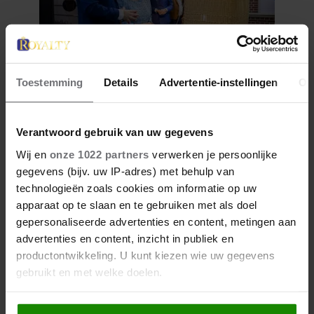
Toestemming
Details
Advertentie-instellingen
Ov
12 juni 2026
BIJZONDER: PRINSES BEATRIX
Verantwoord gebruik van uw gegevens
ZIET NA 88 JAAR HAAR
Wij en
onze 1022 partners
verwerken je persoonlijke
VERDWENEN WIEG TERUG
gegevens (bijv. uw IP-adres) met behulp van
technologieën zoals cookies om informatie op uw
apparaat op te slaan en te gebruiken met als doel
gepersonaliseerde advertenties en content, metingen aan
advertenties en content, inzicht in publiek en
productontwikkeling. U kunt kiezen wie uw gegevens
gebruikt en met welke doelen.
Als u het toestaat, willen we ook graag: