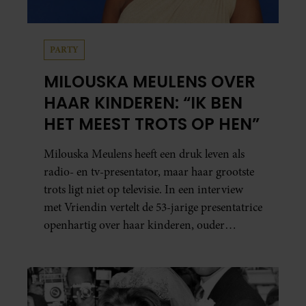
PARTY
MILOUSKA MEULENS OVER
HAAR KINDEREN: “IK BEN
HET MEEST TROTS OP HEN”
Milouska Meulens heeft een druk leven als
radio- en tv-presentator, maar haar grootste
trots ligt niet op televisie. In een interview
met Vriendin vertelt de 53-jarige presentatrice
openhartig over haar kinderen, ouder
worden en haar nieuwe kinderboek Chill.
Ook blikt ze terug op haar jeugd en deelt ze
welke levenslessen haar vandaag de dag het
meest bezighouden.