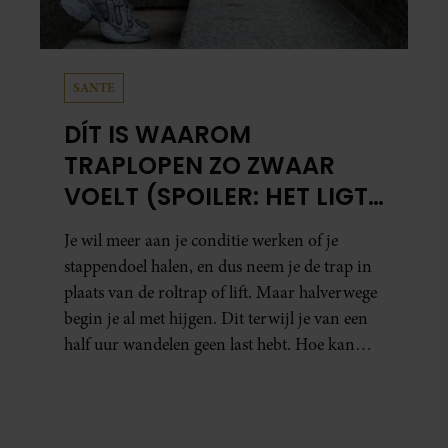
SANTE
DÍT IS WAAROM
TRAPLOPEN ZO ZWAAR
VOELT (SPOILER: HET LIGT
NIET AAN JE CONDITIE)
Je wil meer aan je conditie werken of je
stappendoel halen, en dus neem je de trap in
plaats van de roltrap of lift. Maar halverwege
begin je al met hijgen. Dit terwijl je van een
half uur wandelen geen last hebt. Hoe kan
dat?