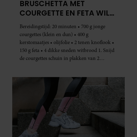
BRUSCHETTA MET
COURGETTE EN FETA WIL
JE METEEN MAKEN
Bereidingstijd: 20 minuten • 700 g jonge
courgettes (klein en dun) • 400 g
kerstomaatjes • olijfolie • 2 tenen knoflook •
150 g feta • 4 dikke sneden witbrood 1. Snijd
de courgettes schuin in plakken van 2
centimeter dik. Halveer de tomaatjes. Pel en
hak de knoflook. 2. Verhit een scheut olie
in…