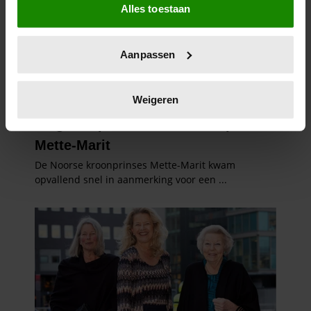
Alles toestaan
Informatie verzamelen over uw geografische
locatie, die tot een paar meter nauwkeurig kan zijn
Uw apparaat identificeren door het actief te
Aanpassen
scannen op specifieke eigenschappen (fingerprinting)
Lees meer over hoe uw persoonlijke gegevens worden
verwerkt en stel uw voorkeuren in het
detailgedeelte
in.
Weigeren
U kunt uw toestemming op elk moment wijzigen of
intrekken in de Cookieverklaring.
We gebruiken cookies om content en advertenties te
personaliseren, om functies voor social media te bieden
en om ons websiteverkeer te analyseren. Ook delen we
informatie over uw gebruik van onze site met onze
partners voor social media, adverteren en analyse. Deze
partners kunnen deze gegevens combineren met andere
informatie die u aan ze heeft verstrekt of die ze hebben
verzameld op basis van uw gebruik van hun services. U
gaat akkoord met onze cookies als u onze website blijft