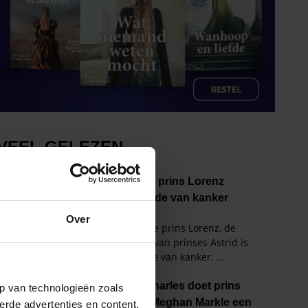
Over
p van technologieën zoals
erde advertenties en content,