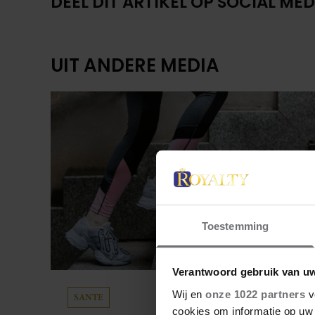
DEEL DIT ARTIKEL OP SOCIAL MED
UIT ANDERE MEDIA
Toestemming
Verantwoord gebruik van u
Wij en
onze 1022 partners
v
SANTE
cookies om informatie op uw 