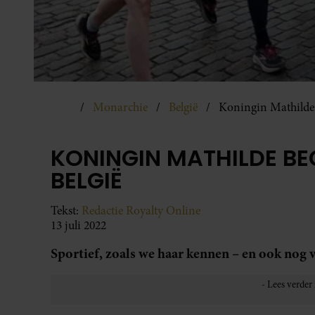
Monarchie
België
Koningin Mathilde 
KONINGIN MATHILDE B
BELGIË
Tekst:
Redactie Royalty Online
13 juli 2022
Sportief, zoals we haar kennen – en ook nog 