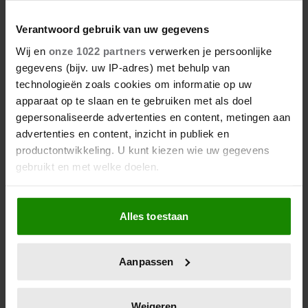
Verantwoord gebruik van uw gegevens
Wij en
onze 1022 partners
verwerken je persoonlijke
gegevens (bijv. uw IP-adres) met behulp van
technologieën zoals cookies om informatie op uw
apparaat op te slaan en te gebruiken met als doel
gepersonaliseerde advertenties en content, metingen aan
advertenties en content, inzicht in publiek en
productontwikkeling. U kunt kiezen wie uw gegevens
gebruikt en met welke doelen.
Als u het toestaat, willen we ook graag:
Alles toestaan
Informatie verzamelen over uw geografische
locatie, die tot een paar meter nauwkeurig kan zijn
Uw apparaat identificeren door het actief te
Aanpassen
scannen op specifieke eigenschappen (fingerprinting)
Lees meer over hoe uw persoonlijke gegevens worden
verwerkt en stel uw voorkeuren in het
detailgedeelte
in.
Weigeren