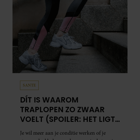
in…
SANTE
DÍT IS WAAROM
TRAPLOPEN ZO ZWAAR
VOELT (SPOILER: HET LIGT
NIET AAN JE CONDITIE)
Je wil meer aan je conditie werken of je