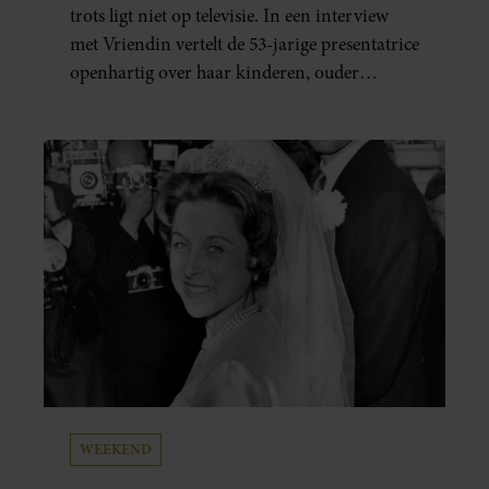
trots ligt niet op televisie. In een interview
met Vriendin vertelt de 53-jarige presentatrice
openhartig over haar kinderen, ouder
worden en haar nieuwe kinderboek Chill.
Ook blikt ze terug op haar jeugd en deelt ze
welke levenslessen haar vandaag de dag het
meest bezighouden.
WEEKEND