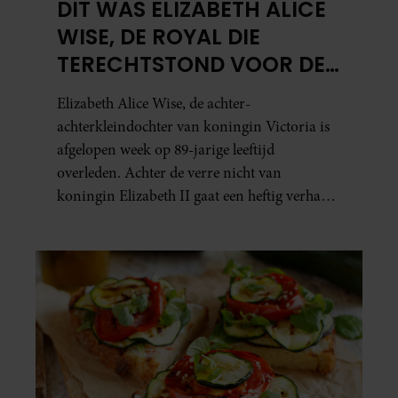
DIT WAS ELIZABETH ALICE
WISE, DE ROYAL DIE
TERECHTSTOND VOOR DE
DOOD VAN HAAR BABY
Elizabeth Alice Wise, de achter-
achterkleindochter van koningin Victoria is
afgelopen week op 89-jarige leeftijd
overleden. Achter de verre nicht van
koningin Elizabeth II gaat een heftig verhaal
schuil. Zo zag haar leven eruit.