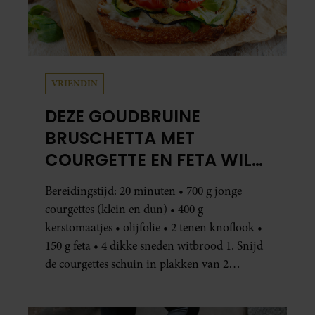
VRIENDIN
DEZE GOUDBRUINE
BRUSCHETTA MET
COURGETTE EN FETA WIL
JE METEEN MAKEN
Bereidingstijd: 20 minuten • 700 g jonge
courgettes (klein en dun) • 400 g
kerstomaatjes • olijfolie • 2 tenen knoflook •
150 g feta • 4 dikke sneden witbrood 1. Snijd
de courgettes schuin in plakken van 2
centimeter dik. Halveer de tomaatjes. Pel en
hak de knoflook. 2. Verhit een scheut olie