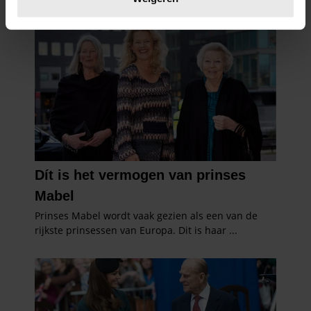
U kunt uw toestemming op elk moment wijzigen of
intrekken in de Cookieverklaring.
We gebruiken cookies om content en advertenties te
personaliseren, om functies voor social media te bieden
en om ons websiteverkeer te analyseren. Ook delen we
informatie over uw gebruik van onze site met onze
partners voor social media, adverteren en analyse. Deze
partners kunnen deze gegevens combineren met andere
informatie die u aan ze heeft verstrekt of die ze hebben
verzameld op basis van uw gebruik van hun services. U
gaat akkoord met onze cookies als u onze website blijft
gebruiken.