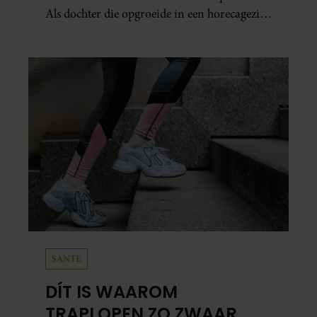
Als dochter die opgroeide in een horecagezin
hielp Mariska vaak mee in de bediening.
SANTE
DÍT IS WAAROM
TRAPLOPEN ZO ZWAAR