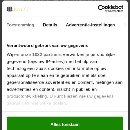
BIJZONDER: PRINSES BEATRIX
ZIET NA 88 JAAR HAAR
VERDWENEN WIEG TERUG
Toestemming
Details
Advertentie-instellingen
Ov
Verantwoord gebruik van uw gegevens
Wij en
onze 1022 partners
verwerken je persoonlijke
gegevens (bijv. uw IP-adres) met behulp van
technologieën zoals cookies om informatie op uw
apparaat op te slaan en te gebruiken met als doel
gepersonaliseerde advertenties en content, metingen aan
advertenties en content, inzicht in publiek en
productontwikkeling. U kunt kiezen wie uw gegevens
gebruikt en met welke doelen.
Als u het toestaat, willen we ook graag:
Alles toestaan
Informatie verzamelen over uw geografische