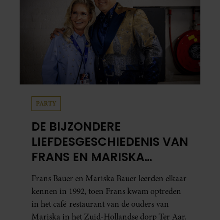
PARTY
DE BIJZONDERE
LIEFDESGESCHIEDENIS VAN
FRANS EN MARISKA
BAUER: OOK IN BED
Frans Bauer en Mariska Bauer leerden elkaar
ELKAARS EERSTE
kennen in 1992, toen Frans kwam optreden
in het café-restaurant van de ouders van
Mariska in het Zuid-Hollandse dorp Ter Aar.