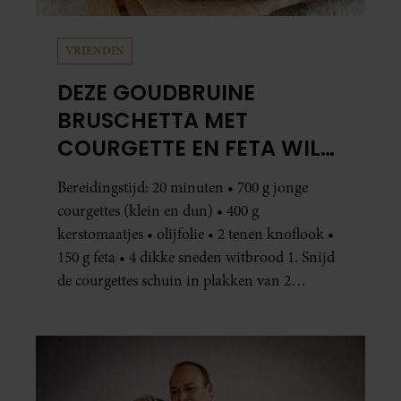
VRIENDIN
DEZE GOUDBRUINE
BRUSCHETTA MET
COURGETTE EN FETA WIL
JE METEEN MAKEN
Bereidingstijd: 20 minuten • 700 g jonge
courgettes (klein en dun) • 400 g
kerstomaatjes • olijfolie • 2 tenen knoflook •
150 g feta • 4 dikke sneden witbrood 1. Snijd
de courgettes schuin in plakken van 2
centimeter dik. Halveer de tomaatjes. Pel en
hak de knoflook. 2. Verhit een scheut olie
in…