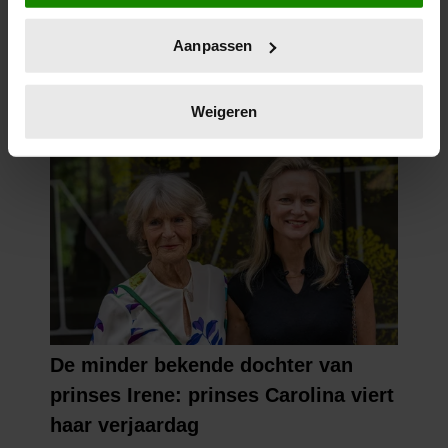
locatie, die tot een paar meter nauwkeurig kan zijn
Uw apparaat identificeren door het actief te
Aanpassen
scannen op specifieke eigenschappen (fingerprinting)
Lees meer over hoe uw persoonlijke gegevens worden
verwerkt en stel uw voorkeuren in het
detailgedeelte
in.
Weigeren
U kunt uw toestemming op elk moment wijzigen of
intrekken in de Cookieverklaring.
We gebruiken cookies om content en advertenties te
personaliseren, om functies voor social media te bieden
en om ons websiteverkeer te analyseren. Ook delen we
informatie over uw gebruik van onze site met onze
partners voor social media, adverteren en analyse. Deze
partners kunnen deze gegevens combineren met andere
informatie die u aan ze heeft verstrekt of die ze hebben
verzameld op basis van uw gebruik van hun services. U
gaat akkoord met onze cookies als u onze website blijft
gebruiken.