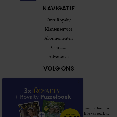
NAVIGATIE
Over Royalty
Klantenservice
Abonnementen
Contact
Adverteren
VOLG ONS
Royalty participeert in diverse affiliate marketing programma’s, dat houdt in
dat Royalty commissies ontvangt voor aankopen middels links van retailers.