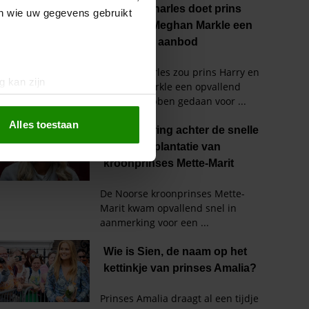
en wie uw gegevens gebruikt
g kan zijn
erprinting)
t
detailgedeelte
in. U kunt uw
Alles toestaan
 media te bieden en om ons
ze partners voor social
nformatie die u aan ze heeft
oord met onze cookies als u