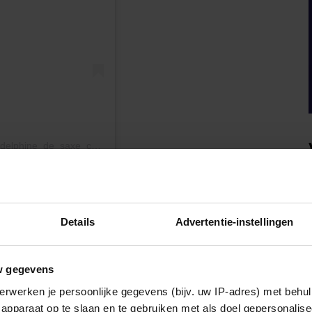
Een bericht gedeeld door Delphine de Saxe-Cobourg (@delphine_de_saxe_cobourg)
Details
Advertentie-instellingen
w gegevens
erwerken je persoonlijke gegevens (bijv. uw IP-adres) met behul
apparaat op te slaan en te gebruiken met als doel gepersonalise