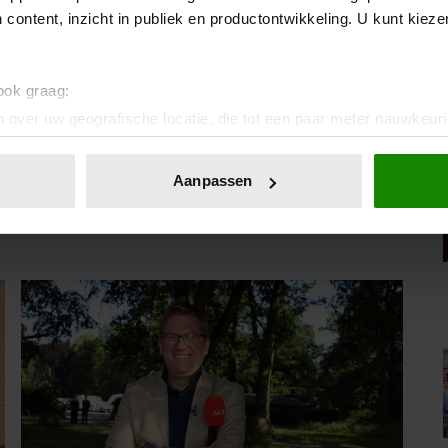
 content, inzicht in publiek en productontwikkeling. U kunt kiez
van Royalty
.
 ook graag:
 over uw geografische locatie, die tot een paar meter nauwkeuri
eren door het actief te scannen op specifieke eigenschappen (fing
IA!
onlijke gegevens worden verwerkt en stel uw voorkeuren in he
Aanpassen
jzigen of intrekken in de Cookieverklaring.
ent en advertenties te personaliseren, om functies voor social
. Ook delen we informatie over uw gebruik van onze site met on
e. Deze partners kunnen deze gegevens combineren met andere i
erzameld op basis van uw gebruik van hun services. U gaat akk