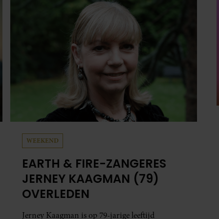
carrière. Nog altijd kan hij voor advies bij zijn
zus terecht.
WEEKEND
EARTH & FIRE-ZANGERES
JERNEY KAAGMAN (79)
OVERLEDEN
Jerney Kaagman is op 79-jarige leeftijd