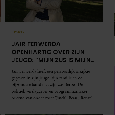
PARTY
JAÏR FERWERDA
OPENHARTIG OVER ZIJN
JEUGD: “MIJN ZUS IS MIJN
MORELE KOMPAS”
Jaïr Ferwerda heeft een persoonlijk inkijkje
gegeven in zijn jeugd, zijn familie en de
bijzondere band met zijn zus Berbel. De
politiek verslaggever en programmamaker,
bekend van onder meer ‘Jinek’, ‘Beau’, ‘Renze’,
‘Humberto’ en ‘RTL Tonight’, vertelt dat juist
zijn opvoeding de basis vormde voor zijn