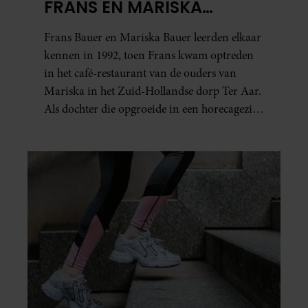
FRANS EN MARISKA
BAUER: OOK IN BED
Frans Bauer en Mariska Bauer leerden elkaar
ELKAARS EERSTE
kennen in 1992, toen Frans kwam optreden
in het café-restaurant van de ouders van
Mariska in het Zuid-Hollandse dorp Ter Aar.
Als dochter die opgroeide in een horecagezin
hielp Mariska vaak mee in de bediening.