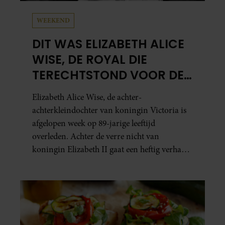
WEEKEND
DIT WAS ELIZABETH ALICE
WISE, DE ROYAL DIE
TERECHTSTOND VOOR DE
DOOD VAN HAAR BABY
Elizabeth Alice Wise, de achter-
achterkleindochter van koningin Victoria is
afgelopen week op 89-jarige leeftijd
overleden. Achter de verre nicht van
koningin Elizabeth II gaat een heftig verhaal
schuil. Zo zag haar leven eruit.