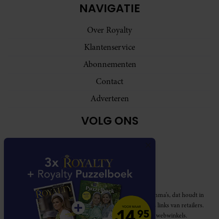
NAVIGATIE
Over Royalty
Klantenservice
Abonnementen
Contact
Adverteren
VOLG ONS
Royalty participeert in diverse affiliate marketing programma’s, dat houdt in
dat Royalty commissies ontvangt voor aankopen middels links van retailers.
Deze website wordt niet gesponsord door de genoemde webwinkels.