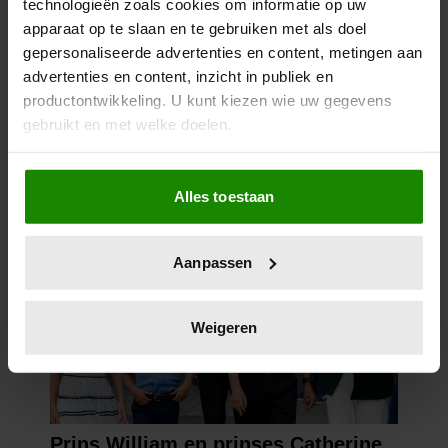
technologieën zoals cookies om informatie op uw
apparaat op te slaan en te gebruiken met als doel
gepersonaliseerde advertenties en content, metingen aan
advertenties en content, inzicht in publiek en
productontwikkeling. U kunt kiezen wie uw gegevens
gebruikt en met welke doelen.
Als u het toestaat, willen we ook graag:
Alles toestaan
Informatie verzamelen over uw geografische
locatie, die tot een paar meter nauwkeurig kan zijn
Uw apparaat identificeren door het actief te
Aanpassen
scannen op specifieke eigenschappen (fingerprinting)
Lees meer over hoe uw persoonlijke gegevens worden
verwerkt en stel uw voorkeuren in het
detailgedeelte
in.
Weigeren
U kunt uw toestemming op elk moment wijzigen of
intrekken in de Cookieverklaring.
We gebruiken cookies om content en advertenties te
personaliseren, om functies voor social media te bieden