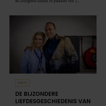
de courgettes schuin in plakken van 2
centimeter dik. Halveer de tomaatjes. Pel en
hak de knoflook. 2. Verhit een scheut olie
in…
PARTY
DE BIJZONDERE
LIEFDESGESCHIEDENIS VAN