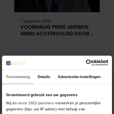
7 augustus 2026
VOORMALIG PRINS ANDREW
WERD ACHTERVOLGD DOOR
VERMEENDE STALKER MET
BIVAKMUTS
Toestemming
Details
Advertentie-instellingen
Ov
Verantwoord gebruik van uw gegevens
Wij en
onze 1022 partners
verwerken je persoonlijke
gegevens (bijv. uw IP-adres) met behulp van