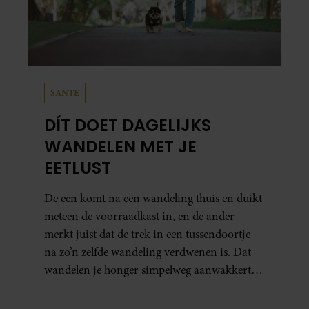
SANTE
DÍT DOET DAGELIJKS
WANDELEN MET JE
EETLUST
De een komt na een wandeling thuis en duikt
meteen de voorraadkast in, en de ander
merkt juist dat de trek in een tussendoortje
na zo’n zelfde wandeling verdwenen is. Dat
wandelen je honger simpelweg aanwakkert,
blijkt uit onderzoek een stuk te kort door de
bocht. Er gebeurt iets veel interessanters.