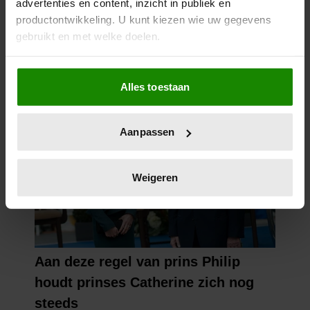
advertenties en content, inzicht in publiek en
REDEN
productontwikkeling. U kunt kiezen wie uw gegevens
gebruikt en met welke doelen.
Als u het toestaat, willen we ook graag:
Alles toestaan
Informatie verzamelen over uw geografische
locatie, die tot een paar meter nauwkeurig kan zijn
Uw apparaat identificeren door het actief te
Aanpassen
scannen op specifieke eigenschappen (fingerprinting)
Lees meer over hoe uw persoonlijke gegevens worden
verwerkt en stel uw voorkeuren in het
detailgedeelte
in.
Weigeren
U kunt uw toestemming op elk moment wijzigen of
intrekken in de Cookieverklaring.
We gebruiken cookies om content en advertenties te
personaliseren, om functies voor social media te bieden
en om ons websiteverkeer te analyseren. Ook delen we
informatie over uw gebruik van onze site met onze
partners voor social media, adverteren en analyse. Deze