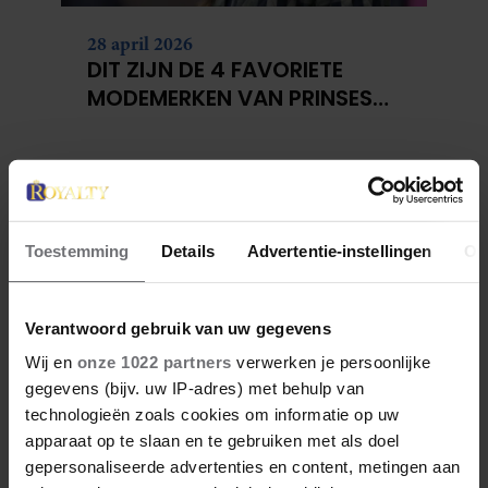
28 april 2026
DIT ZIJN DE 4 FAVORIETE
MODEMERKEN VAN PRINSES
CATHERINE
Toestemming
Details
Advertentie-instellingen
Ov
Verantwoord gebruik van uw gegevens
Wij en
onze 1022 partners
verwerken je persoonlijke
gegevens (bijv. uw IP-adres) met behulp van
23 april 2026
technologieën zoals cookies om informatie op uw
KATE EN CAMILLA HEBBEN EEN
apparaat op te slaan en te gebruiken met als doel
GESPANNEN BAND: DÍT IS DE
gepersonaliseerde advertenties en content, metingen aan