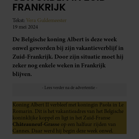
FRANKRIJK
Tekst:
Vera Guldemeester
19 mei 2024
De Belgische koning Albert is deze week
onwel geworden bij zijn vakantieverblijf in
Zuid-Frankrijk. Door zijn situatie moet hij
zeker nog enkele weken in Frankrijk
blijven.
Koning Albert II verbleef met koningin Paola in Le
Romarin. Dit is het vakantieadres van het Belgische
koninklijke koppel en ligt in het Zuid-Franse
Châteauneuf-Grasse
op een halfuur rijden van
Cannes. Daar werd hij begin deze week onwel.