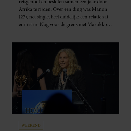
reisgenoot en besloten samen een jaar door
Afrika te rijden. Over een ding was Manon
(27), net single, heel duidelijk: een relatie zat
er niet in. Nog voor de grens met Marokko
waren zij en Tobias (33) een stel. O en van dat
jaartje reizen maakten ze meteen maar even
drie jaar. “Ik had zo stellig gezegd: dit wordt
niets!”
WEEKEND