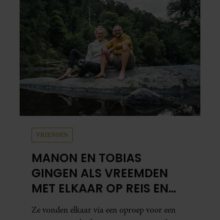
VRIENDIN
MANON EN TOBIAS
GINGEN ALS VREEMDEN
MET ELKAAR OP REIS EN
ZIJN NU EEN STEL: ‘IK ZEI
Ze vonden elkaar via een oproep voor een
NOG: DIT WORDT NIETS!’