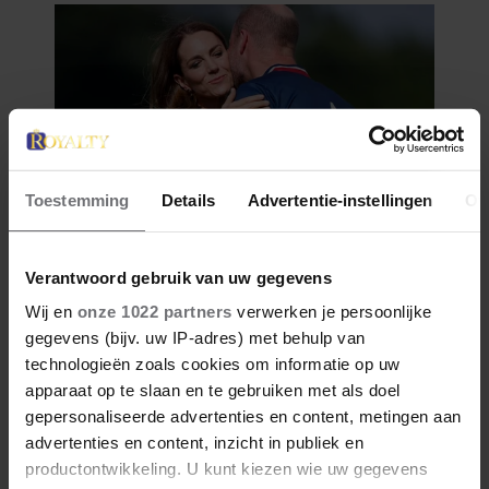
Toestemming
Details
Advertentie-instellingen
Ov
Verantwoord gebruik van uw gegevens
Wij en
onze 1022 partners
verwerken je persoonlijke
gegevens (bijv. uw IP-adres) met behulp van
technologieën zoals cookies om informatie op uw
apparaat op te slaan en te gebruiken met als doel
gepersonaliseerde advertenties en content, metingen aan
advertenties en content, inzicht in publiek en
productontwikkeling. U kunt kiezen wie uw gegevens