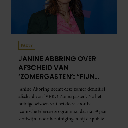
PARTY
JANINE ABBRING OVER
AFSCHEID VAN
‘ZOMERGASTEN’: “FIJN
DAT IK HET LICHT MAG
Janine Abbring neemt deze zomer definitief
UITDOEN”
afscheid van ‘VPRO Zomergasten’. Na het
huidige seizoen valt het doek voor het
iconische televisieprogramma, dat na 39 jaar
verdwijnt door bezuinigingen bij de publieke
omroep. In een interview met Leeuwarder