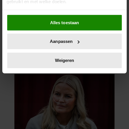
gebruikt en met welke doelen.
Als u het toestaat, willen we ook graag:
Alles toestaan
Informatie verzamelen over uw geografische
locatie, die tot een paar meter nauwkeurig kan zijn
Uw apparaat identificeren door het actief te
Aanpassen
scannen op specifieke eigenschappen (fingerprinting)
Lees meer over hoe uw persoonlijke gegevens worden
verwerkt en stel uw voorkeuren in het
detailgedeelte
in.
Weigeren
U kunt uw toestemming op elk moment wijzigen of
intrekken in de Cookieverklaring.
We gebruiken cookies om content en advertenties te
personaliseren, om functies voor social media te bieden
en om ons websiteverkeer te analyseren. Ook delen we
informatie over uw gebruik van onze site met onze
partners voor social media, adverteren en analyse. Deze
partners kunnen deze gegevens combineren met andere
informatie die u aan ze heeft verstrekt of die ze hebben