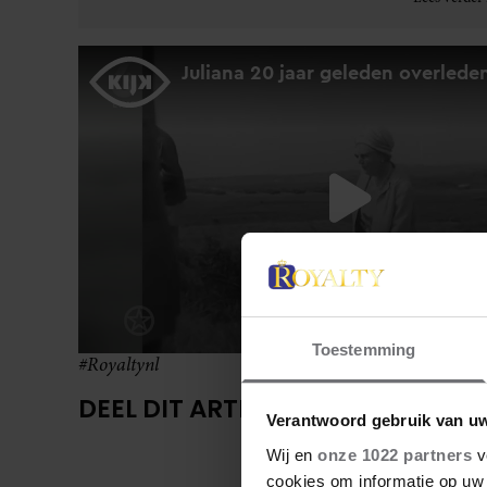
Toestemming
#Royaltynl
DEEL DIT ARTIKEL OP SOCIAL MED
Verantwoord gebruik van u
Wij en
onze 1022 partners
v
cookies om informatie op uw 