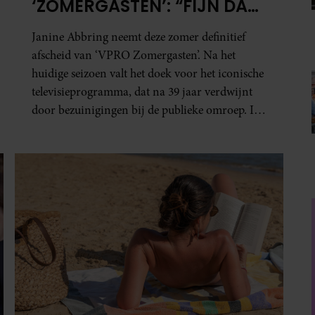
‘ZOMERGASTEN’: “FIJN DAT
IK HET LICHT MAG
Janine Abbring neemt deze zomer definitief
UITDOEN”
afscheid van ‘VPRO Zomergasten’. Na het
huidige seizoen valt het doek voor het iconische
televisieprogramma, dat na 39 jaar verdwijnt
door bezuinigingen bij de publieke omroep. In
een interview met Leeuwarder Courant vertelt
de presentatrice hoe dubbel dat voor haar voelt.
Hoewel ze uitkijkt naar de laatste reeks, vindt ze
het ook verdrietig dat een televisieklassieker
verdwijnt.