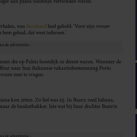
eger aan paleis Soestdijk verbonden waren.
erhalen, was
Bernhard
heel geliefd: ‘Voor zijn vrouw
 om hem gehad, dat weet iedereen.’
nsen die op Paleis Soestdijk in dienst waren. Wanneer de
feur naar hun Italiaanse vakantiebestemming Porto
 vrouw mee te vragen.
iana kon zitten. Zó lief was zij. In Baarn reed Juliana,
aar de banketbakker. Iets wat bij haar dochter Beatrix