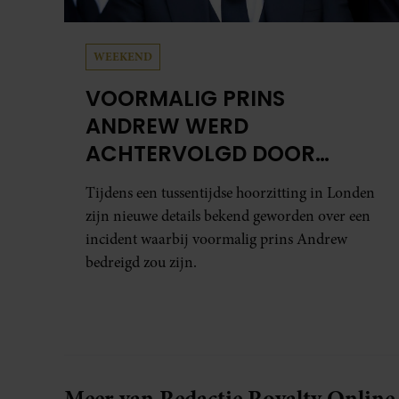
WEEKEND
VOORMALIG PRINS
ANDREW WERD
ACHTERVOLGD DOOR
VERMEENDE STALKER MET
Tijdens een tussentijdse hoorzitting in Londen
BIVAKMUTS
zijn nieuwe details bekend geworden over een
incident waarbij voormalig prins Andrew
bedreigd zou zijn.
Meer van Redactie Royalty Online