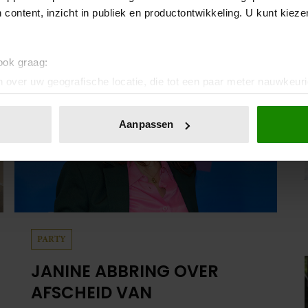
 content, inzicht in publiek en productontwikkeling. U kunt kiez
 ook graag:
 over uw geografische locatie, die tot een paar meter nauwkeuri
eren door het actief te scannen op specifieke eigenschappen (fing
onlijke gegevens worden verwerkt en stel uw voorkeuren in he
Aanpassen
jzigen of intrekken in de Cookieverklaring.
ent en advertenties te personaliseren, om functies voor social
. Ook delen we informatie over uw gebruik van onze site met on
e. Deze partners kunnen deze gegevens combineren met andere i
erzameld op basis van uw gebruik van hun services. U gaat akk
PARTY
JANINE ABBRING OVER
AFSCHEID VAN