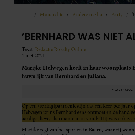
Monarchie
Andere media
Party
’
’BERNHARD WAS NIET AL
Tekst:
Redactie Royalty Online
1 mei 2024
Marijke Helwegen heeft in haar woonplaats B
huwelijk van Bernhard en Juliana.
Op een (spring)paardenfestijn dat één keer per jaar 
Helwegen prins Bernhard eens ontmoet en de hand ges
aardige, lieve, charmante man vond: ‘Hij was ook zeer 
Marijke zegt van het sporten in Baarn, waar zij woo