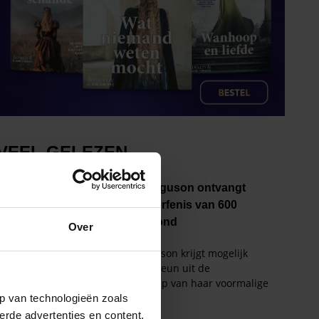
Over
p van technologieën zoals
erde advertenties en content,