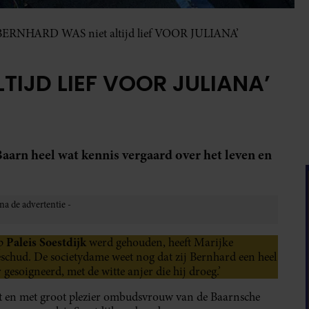
BERNHARD WAS niet altijd lief VOOR JULIANA’
TIJD LIEF VOOR JULIANA’
aarn heel wat kennis vergaard over het leven en
Paleis Soestdijk
op
werd gehouden, heeft Marijke
chud. De societydame weet nog dat zij Bernhard een heel
gesoigneerd, met de witte anjer die hij droeg.’
nt en met groot plezier ombudsvrouw van de Baarnsche