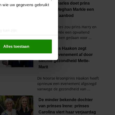
en wie uw gegevens gebruikt
g kan zijn
erprinting)
t
detailgedeelte
in. U kunt uw
Alles toestaan
 media te bieden en om ons
ze partners voor social
nformatie die u aan ze heeft
oord met onze cookies als u