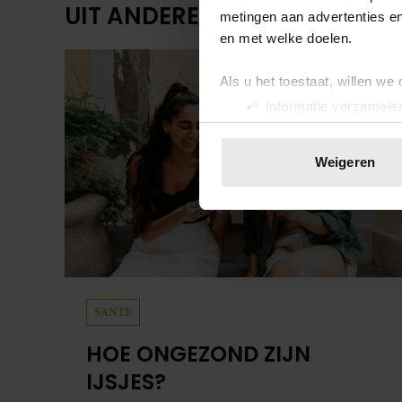
UIT ANDERE MEDIA
metingen aan advertenties en
en met welke doelen.
Als u het toestaat, willen we
Informatie verzamelen
Uw apparaat identific
Lees meer over hoe uw perso
Weigeren
toestemming op elk moment wi
We gebruiken cookies om cont
websiteverkeer te analyseren
media, adverteren en analys
verstrekt of die ze hebben v
onze website blijft gebruiken.
SANTE
HOE ONGEZOND ZIJN
IJSJES?