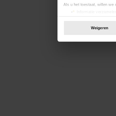
Als u het toestaat, willen we
Informatie verzamelen
Uw apparaat identific
Lees meer over hoe uw perso
Weigeren
toestemming op elk moment wi
We gebruiken cookies om cont
websiteverkeer te analyseren
media, adverteren en analys
verstrekt of die ze hebben v
onze website blijft gebruiken.