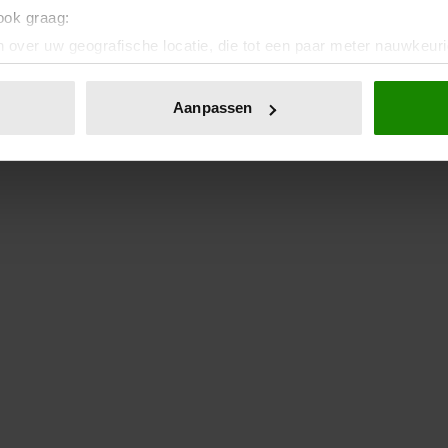
 ook graag:
 over uw geografische locatie, die tot een paar meter nauwkeuri
eren door het actief te scannen op specifieke eigenschappen (fing
onlijke gegevens worden verwerkt en stel uw voorkeuren in he
Aanpassen
jzigen of intrekken in de Cookieverklaring.
ent en advertenties te personaliseren, om functies voor social
. Ook delen we informatie over uw gebruik van onze site met on
e. Deze partners kunnen deze gegevens combineren met andere i
erzameld op basis van uw gebruik van hun services. U gaat akk