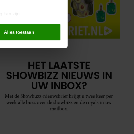
g kan zijn
erprinting)
t
detailgedeelte
in. U kunt uw
Alles toestaan
 media te bieden en om ons
ze partners voor social
HET LAATSTE
nformatie die u aan ze heeft
SHOWBIZZ NIEUWS IN
oord met onze cookies als u
UW INBOX?
Met de Showbuzz-nieuwsbrief krijgt u twee keer per
week alle buzz over de showbizz en de royals in uw
mailbox.