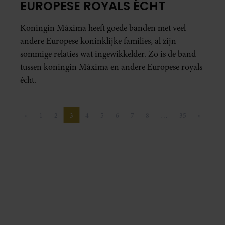
EUROPESE ROYALS ÉCHT
Koningin Máxima heeft goede banden met veel
andere Europese koninklijke families, al zijn
sommige relaties wat ingewikkelder. Zo is de band
tussen koningin Máxima en andere Europese royals
écht.
«
1
2
3
4
5
6
7
8
…
35
»
Vorige pagina
Pagina
Pagina
Pagina
Pagina
Pagina
Pagina
Pagina
Pagina
Pagina
Volgende