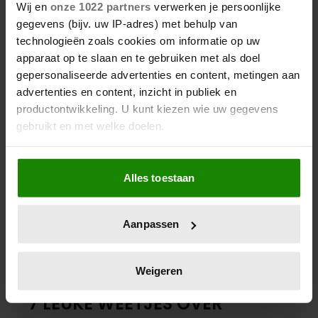
KEUKENPRINS EN -PRINSES
Wij en
onze 1022 partners
verwerken je persoonlijke
gegevens (bijv. uw IP-adres) met behulp van
technologieën zoals cookies om informatie op uw
apparaat op te slaan en te gebruiken met als doel
gepersonaliseerde advertenties en content, metingen aan
advertenties en content, inzicht in publiek en
productontwikkeling. U kunt kiezen wie uw gegevens
gebruikt en met welke doelen.
Als u het toestaat, willen we ook graag:
Alles toestaan
Informatie verzamelen over uw geografische
locatie, die tot een paar meter nauwkeurig kan zijn
Uw apparaat identificeren door het actief te
Aanpassen
scannen op specifieke eigenschappen (fingerprinting)
Lees meer over hoe uw persoonlijke gegevens worden
verwerkt en stel uw voorkeuren in het
detailgedeelte
in.
Weigeren
13 december 2025
U kunt uw toestemming op elk moment wijzigen of
7 LEUKE WEETJES OVER
intrekken in de Cookieverklaring.