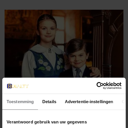
22 december 2025
Toestemming
Details
Advertentie-instellingen
Ov
ESTELLE EN OSCAR VAN
ZWEDEN ZIJN ÉCHT
Verantwoord gebruik van uw gegevens