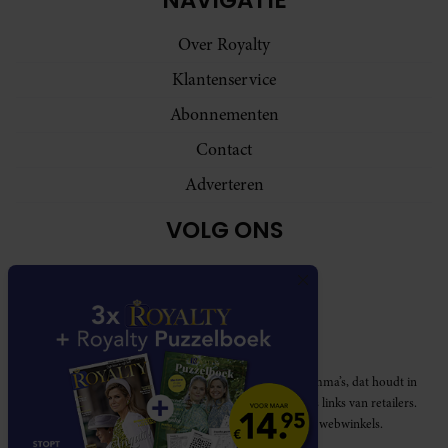
Over Royalty
Klantenservice
Abonnementen
Contact
Adverteren
VOLG ONS
Royalty participeert in diverse affiliate marketing programma’s, dat houdt in
dat Royalty commissies ontvangt voor aankopen middels links van retailers.
Deze website wordt niet gesponsord door de genoemde webwinkels.