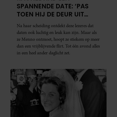
SPANNENDE DATE: ‘PAS
TOEN HIJ DE DEUR UIT
WAS, BESEFTE IK WAT ER
Na haar scheiding ontdekt deze lezeres dat
ECHT WAS GEBEURD’
daten ook luchtig en leuk kan zijn. Maar als
ze Menno ontmoet, hoopt ze stiekem op meer
dan een vrijblijvende flirt. Tot één avond alles
in een heel ander daglicht zet.