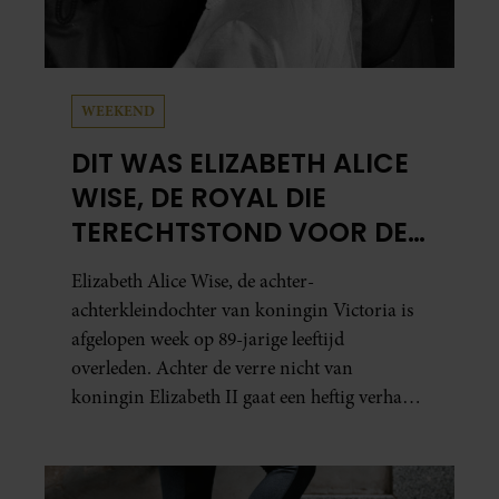
WEEKEND
DIT WAS ELIZABETH ALICE
WISE, DE ROYAL DIE
TERECHTSTOND VOOR DE
DOOD VAN HAAR BABY
Elizabeth Alice Wise, de achter-
achterkleindochter van koningin Victoria is
afgelopen week op 89-jarige leeftijd
overleden. Achter de verre nicht van
koningin Elizabeth II gaat een heftig verhaal
schuil. Zo zag haar leven eruit.