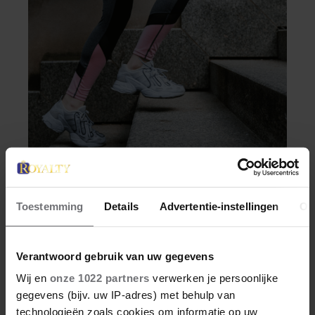
SANTE
Toestemming
Details
Advertentie-instellingen
Ov
DÍT IS WAAROM
TRAPLOPEN ZO ZWAAR
VOELT (SPOILER: HET LIGT
Verantwoord gebruik van uw gegevens
NIET AAN JE CONDITIE)
Wij en
onze 1022 partners
verwerken je persoonlijke
Je wil meer aan je conditie werken of je
gegevens (bijv. uw IP-adres) met behulp van
stappendoel halen, en dus neem je de trap in
technologieën zoals cookies om informatie op uw