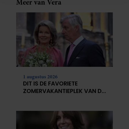
Meer van Vera
en om ons websiteverkeer te analyseren. Ook delen we
informatie over uw gebruik van onze site met onze
partners voor social media, adverteren en analyse. Deze
partners kunnen deze gegevens combineren met andere
informatie die u aan ze heeft verstrekt of die ze hebben
verzameld op basis van uw gebruik van hun services. U
gaat akkoord met onze cookies als u onze website blijft
gebruiken.
1 augustus 2026
DIT IS DE FAVORIETE
ZOMERVAKANTIEPLEK VAN DE
BELGISCHE KONINKLIJKE
FAMILIE