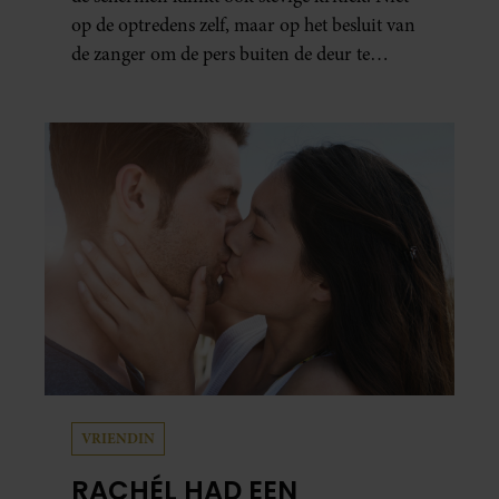
op de optredens zelf, maar op het besluit van
de zanger om de pers buiten de deur te
houden. Tijdens de uitzending van
‘Shownieuws’ uitten verschillende
entertainmentjournalisten hun teleurstelling.
Volgens hen is Jan Smit de afgelopen jaren
steeds moeilijker bereikbaar geworden en
gunt hij de media nauwelijks nog interviews.
VRIENDIN
RACHÉL HAD EEN