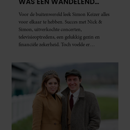
WAS EEN WANDELEND
HOOFD’
Voor de buitenwereld leek Simon Keizer alles
voor elkaar te hebben. Succes met Nick &
Simon, uitverkochte concerten,
televisieoptredens, een gelukkig gezin en
financiële zekerheid. Toch voelde er
vanbinnen al jaren iets niet goed. In een
openhartig interview met ‘MAX Magazine’
vertelt de zanger dat hij lange tijd vooral
overleefde en steeds verder van zijn gevoel
verwijderd raakte.