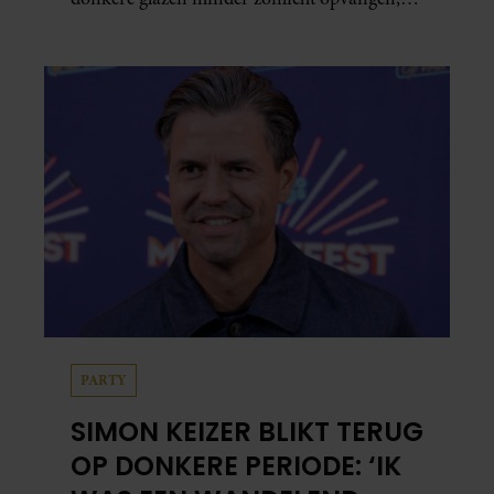
waardoor je lichaam anders reageert op de
zon. Klinkt ergens logisch, maar klopt het
ook echt? Wij zoeken uit hoe het zit.
PARTY
SIMON KEIZER BLIKT TERUG
OP DONKERE PERIODE: ‘IK