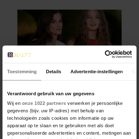
Toestemming
Details
Advertentie-instellingen
Ov
6 augustus 2026
SPAANSE PERS RAAKT NIET
UITGEPRAAT OVER DE WILDE
Verantwoord gebruik van uw gegevens
COUPE VAN PRINSES LEONOR
Wij en
onze 1022 partners
verwerken je persoonlijke
gegevens (bijv. uw IP-adres) met behulp van
technologieën zoals cookies om informatie op uw
apparaat op te slaan en te gebruiken met als doel
gepersonaliseerde advertenties en content, metingen aan