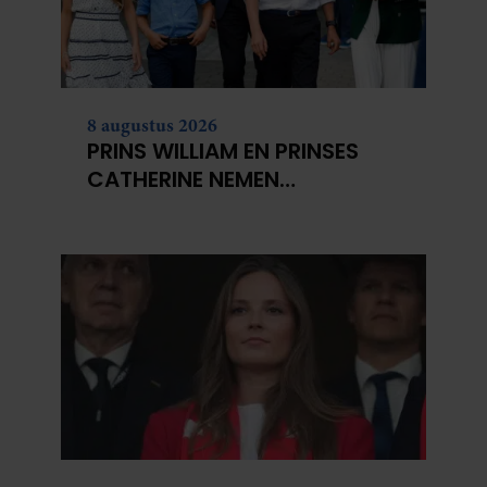
partners kunnen deze gegevens combineren met andere
informatie die u aan ze heeft verstrekt of die ze hebben
verzameld op basis van uw gebruik van hun services. U
gaat akkoord met onze cookies als u onze website blijft
8 augustus 2026
gebruiken.
PRINS WILLIAM EN PRINSES
CATHERINE NEMEN
MAATREGEL VOOR
TOEKOMSTIG LIEFDESLEVEN
VAN HUN KINDEREN