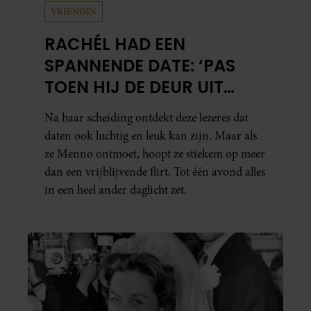
VRIENDIN
RACHÉL HAD EEN
SPANNENDE DATE: ‘PAS
TOEN HIJ DE DEUR UIT
WAS, BESEFTE IK WAT ER
Na haar scheiding ontdekt deze lezeres dat
ECHT WAS GEBEURD’
daten ook luchtig en leuk kan zijn. Maar als
ze Menno ontmoet, hoopt ze stiekem op meer
dan een vrijblijvende flirt. Tot één avond alles
in een heel ander daglicht zet.