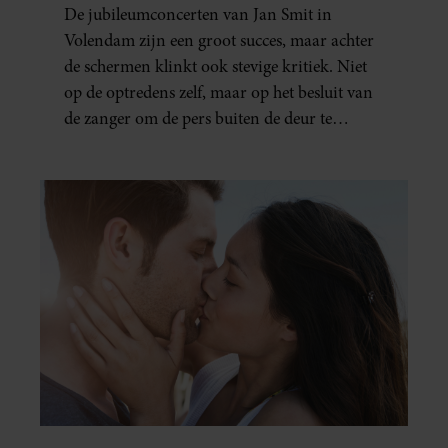
NIET NAAR BINNEN”
De jubileumconcerten van Jan Smit in
Volendam zijn een groot succes, maar achter
de schermen klinkt ook stevige kritiek. Niet
op de optredens zelf, maar op het besluit van
de zanger om de pers buiten de deur te
houden. Tijdens de uitzending van
‘Shownieuws’ uitten verschillende
entertainmentjournalisten hun teleurstelling.
Volgens hen is Jan Smit de afgelopen jaren
steeds moeilijker bereikbaar geworden en
gunt hij de media nauwelijks nog interviews.