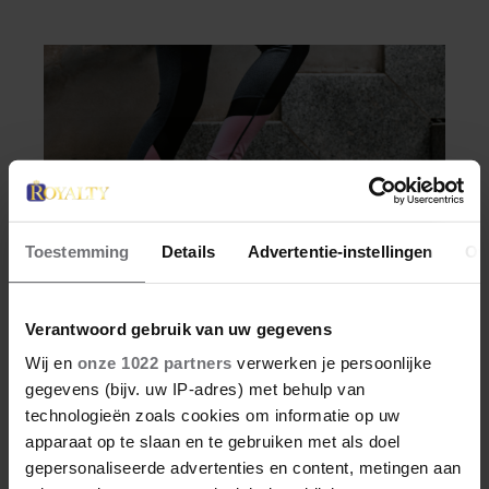
schuil. Zo zag haar leven eruit.
Toestemming
Details
Advertentie-instellingen
Ov
Verantwoord gebruik van uw gegevens
SANTE
Wij en
onze 1022 partners
verwerken je persoonlijke
gegevens (bijv. uw IP-adres) met behulp van
DÍT IS WAAROM
technologieën zoals cookies om informatie op uw
TRAPLOPEN ZO ZWAAR
apparaat op te slaan en te gebruiken met als doel
VOELT (SPOILER: HET LIGT
gepersonaliseerde advertenties en content, metingen aan