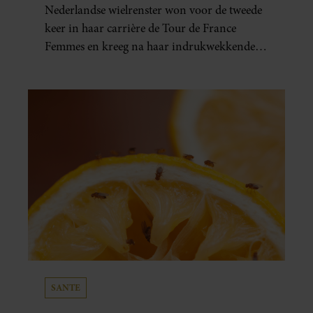
FRANCE FEMMES
Nederlandse wielrenster won voor de tweede
keer in haar carrière de Tour de France
Femmes en kreeg na haar indrukwekkende
prestatie zelfs koninklijke felicitaties.
SANTE