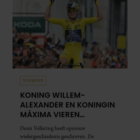
WEEKEND
KONING WILLEM-
ALEXANDER EN KONINGIN
MÁXIMA VIEREN
HISTORISCHE ZEGE DEMI
Demi Vollering heeft opnieuw
VOLLERING OP TOUR DE
wielergeschiedenis geschreven. De