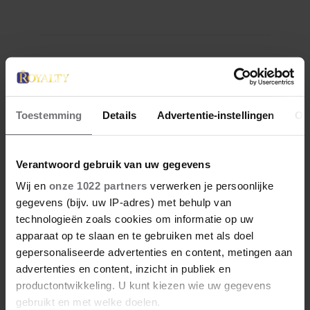
geen overbodige luxe.
Meer van Ruth
Toestemming
Details
Advertentie-instellingen
Ov
Verantwoord gebruik van uw gegevens
Wij en
onze 1022 partners
verwerken je persoonlijke
gegevens (bijv. uw IP-adres) met behulp van
technologieën zoals cookies om informatie op uw
apparaat op te slaan en te gebruiken met als doel
10 augustus 2026
gepersonaliseerde advertenties en content, metingen aan
KONING WILLEM-ALEXANDER
advertenties en content, inzicht in publiek en
EN KONINGIN MÁXIMA VIEREN
productontwikkeling. U kunt kiezen wie uw gegevens
HISTORISCHE ZEGE DEMI
gebruikt en met welke doelen.