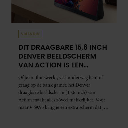
VRIENDIN
DIT DRAAGBARE 15,6 INCH
DENVER BEELDSCHERM
VAN ACTION IS EEN
GAMECHANGER VOOR
Of je nu thuiswerkt, veel onderweg bent of
THUISWERKERS ÉN BINGE-
graag op de bank gamet: het Denver
WATCHERS
draagbare beeldscherm (15,6 inch) van
Action maakt alles zóveel makkelijker. Voor
maar € 69,95 krijg je een extra scherm dat je
letterlijk overal mee naartoe kunt nemen…
en dat is in tijden van hybride werken echt