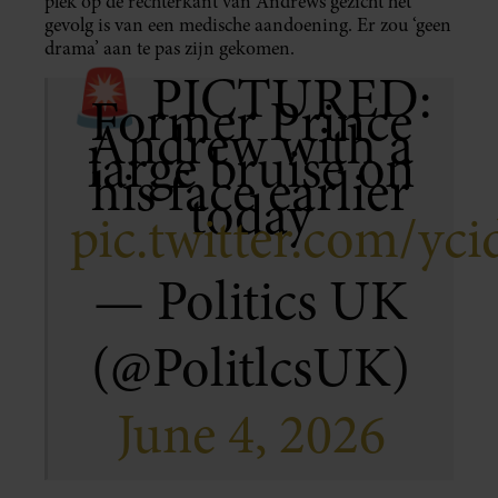
plek op de rechterkant van Andrews gezicht het
gevolg is van een medische aandoening. Er zou ‘geen
drama’ aan te pas zijn gekomen.
🚨 PICTURED:
Former Prince
Andrew with a
large bruise on
his face earlier
today
pic.twitter.com/yc
— Politics UK
(@PolitlcsUK)
June 4, 2026