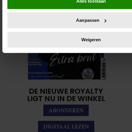
Alles toestaan
Uw apparaat identificeren door het actief te scannen 
eigenschappen (fingerprinting)
Lees meer over hoe uw persoonlijke gegevens worden verwe
Aanpassen
voorkeuren in het
detailgedeelte
in. U kunt uw toestemming
wijzigen of intrekken in de Cookieverklaring.
Weigeren
We gebruiken cookies om content en advertenties te persona
voor social media te bieden en om ons websiteverkeer te an
we informatie over uw gebruik van onze site met onze partne
adverteren en analyse. Deze partners kunnen deze gegeve
andere informatie die u aan ze heeft verstrekt of die ze heb
basis van uw gebruik van hun services. U gaat akkoord met 
onze website blijft gebruiken.
DE NIEUWE ROYALTY
LIGT NU IN DE WINKEL
ABONNEREN
DIGITAAL LEZEN