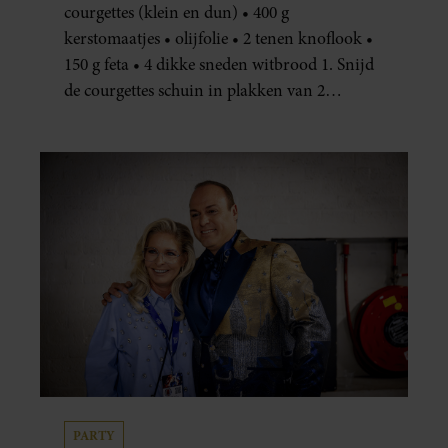
courgettes (klein en dun) • 400 g
kerstomaatjes • olijfolie • 2 tenen knoflook •
150 g feta • 4 dikke sneden witbrood 1. Snijd
de courgettes schuin in plakken van 2
centimeter dik. Halveer de tomaatjes. Pel en
hak de knoflook. 2. Verhit een scheut olie
in…
PARTY