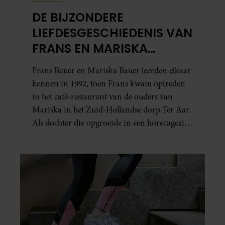
DE BIJZONDERE
LIEFDESGESCHIEDENIS VAN
FRANS EN MARISKA
BAUER: OOK IN BED
Frans Bauer en Mariska Bauer leerden elkaar
ELKAARS EERSTE
kennen in 1992, toen Frans kwam optreden
in het café-restaurant van de ouders van
Mariska in het Zuid-Hollandse dorp Ter Aar.
Als dochter die opgroeide in een horecagezin
hielp Mariska vaak mee in de bediening.